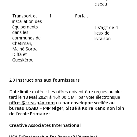
ciseau
Transport et
1
Forfait
installation des
équipements
Il s’agit de 4
dans les
lieux de
communes de
livraison
Chétimari,
Mainé Soroa,
Diffa et
Gueskérou
2.0
Instructions aux fournisseurs
Date limite d’offre : Les offres doivent être reçues au plus
tard le
13 Mai 2021
à 16h 00 GMT par voie électronique
offres
@
crea-p4p.com
ou
par enveloppe scellée
au
bureau USAID – P4P Niger, Situé à Koira Kano non loin
de l’école Primaire
:
Creative Associates International
USAID/Partnership for Peace (P4P) project