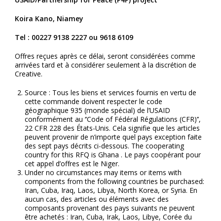
Koira Kano, Niamey
Tel : 00227 9138 2227 ou 9618 6109
Offres reçues après ce délai, seront considérées comme
arrivées tard et à considérer seulement à la discrétion de
Creative.
Source : Tous les biens et services fournis en vertu de
cette commande doivent respecter le code
géographique 935 (monde spécial) de l’USAID
conformément au ‘’Code of Fédéral Régulations (CFR)’’,
22 CFR 228 des États-Unis. Cela signifie que les articles
peuvent provenir de n’importe quel pays exception faite
des sept pays décrits ci-dessous. The cooperating
country for this RFQ is Ghana . Le pays coopérant pour
cet appel d’offres est le Niger.
Under no circumstances may items or items with
components from the following countries be purchased:
Iran, Cuba, Iraq, Laos, Libya, North Korea, or Syria. En
aucun cas, des articles ou éléments avec des
composants provenant des pays suivants ne peuvent
être achetés : Iran, Cuba, Irak, Laos, Libye, Corée du