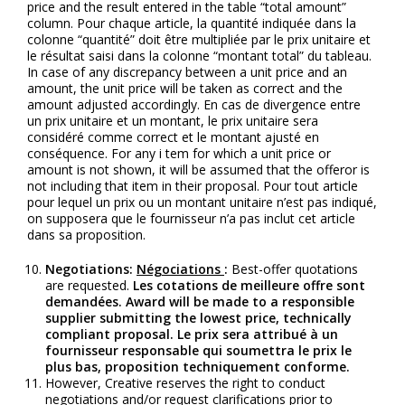
price and the result entered in the table “total amount”
column. Pour chaque article, la quantité indiquée dans la
colonne “quantité” doit être multipliée par le prix unitaire et
le résultat saisi dans la colonne “montant total” du tableau.
In case of any discrepancy between a unit price and an
amount, the unit price will be taken as correct and the
amount adjusted accordingly. En cas de divergence entre
un prix unitaire et un montant, le prix unitaire sera
considéré comme correct et le montant ajusté en
conséquence. For any i tem for which a unit price or
amount is not shown, it will be assumed that the offeror is
not including that item in their proposal. Pour tout article
pour lequel un prix ou un montant unitaire n’est pas indiqué,
on supposera que le fournisseur n’a pas inclut cet article
dans sa proposition.
Negotiations:
Négociations
:
Best-offer quotations
are requested.
Les cotations de meilleure offre sont
demandées.
Award will be made to a responsible
supplier submitting the lowest price, technically
compliant proposal.
Le prix sera attribué à un
fournisseur responsable qui soumettra le prix le
plus bas, proposition techniquement conforme.
However, Creative reserves the right to conduct
negotiations and/or request clarifications prior to