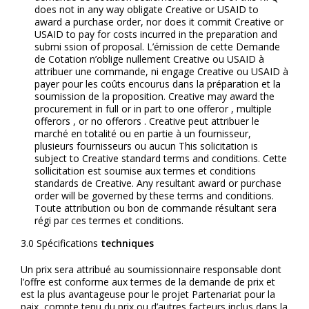
does not in any way obligate Creative or USAID to
award a purchase order, nor does it commit Creative or
USAID to pay for costs incurred in the preparation and
submi ssion of proposal. L’émission de cette Demande
de Cotation n’oblige nullement Creative ou USAID à
attribuer une commande, ni engage Creative ou USAID à
payer pour les coûts encourus dans la préparation et la
soumission de la proposition. Creative may award the
procurement in full or in part to one offeror , multiple
offerors , or no offerors . Creative peut attribuer le
marché en totalité ou en partie à un fournisseur,
plusieurs fournisseurs ou aucun This solicitation is
subject to Creative standard terms and conditions. Cette
sollicitation est soumise aux termes et conditions
standards de Creative. Any resultant award or purchase
order will be governed by these terms and conditions.
Toute attribution ou bon de commande résultant sera
régi par ces termes et conditions.
3.0 Spécifications
techniques
Un prix sera attribué au soumissionnaire responsable dont
l’offre est conforme aux termes de la demande de prix et
est la plus avantageuse pour le projet Partenariat pour la
paix, compte tenu du prix ou d’autres facteurs inclus dans la