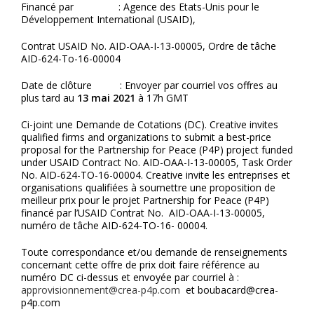
Financé par : Agence des Etats-Unis pour le
Développement International (USAID),
Contrat USAID No. AID-OAA-I-13-00005, Ordre de tâche
AID-624-To-16-00004
Date de clôture : Envoyer par courriel vos offres au
plus tard au
13 mai 2021
à 17h GMT
Ci-joint une Demande de Cotations (DC). Creative invites
qualified firms and organizations to submit a best-price
proposal for the Partnership for Peace (P4P) project funded
under USAID Contract No. AID-OAA-I-13-00005, Task Order
No. AID-624-TO-16-00004. Creative invite les entreprises et
organisations qualifiées à soumettre une proposition de
meilleur prix pour le projet Partnership for Peace (P4P)
financé par l’USAID Contrat No. AID-OAA-I-13-00005,
numéro de tâche AID-624-TO-16- 00004.
Toute correspondance et/ou demande de renseignements
concernant cette offre de prix doit faire référence au
numéro DC ci-dessus et envoyée par courriel à :
approvisionnement@crea-p4p.com
et boubacard@crea-
p4p.com