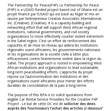
The Partnership for Peace(P4P) Le Partnership for Peace
(P4P) is a USAID-funded project based out of Ghana est un
projet financé par l’USAID qui est basé au Niger et mis en
œuvre par l’entrepreneur Creative Associates International,
Inc. (Creative). (Creative). It is a capacity-building and
networking effort that will support West African regional
institutions, national governments, and civil society
organizations to more effectively counter violent extremism
in the Sahel region. C’est un effort de renforcement des
capacités et de mise en réseau qui aidera les institutions
régionales ouest-africaines, les gouvernements nationaux
et les organisations de la société civile à lutter plus
efficacement contre l’extrémisme violent dans la région du
Sahel. The project approach is rooted in empowering West
African institutions and organizations to lead sustainable,
long-term peacebuilding efforts. L’approche du projet
repose sur l’autonomisation des institutions et des
organisations ouest-africaines pour mener des efforts
durables de consolidation de la paix à long terme.
The purpose of this BPA is to solicit quotations from
eligible Car Rental Service Providers for the Creative P4P
Project . Le but de cette DC est de
solliciter des devis
auprès des fournisseurs l’achat des articles ci-dessous‘’