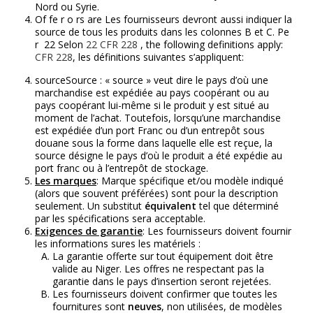
Nord ou Syrie.
Of fe r o rs are Les fournisseurs devront aussi indiquer la
source de tous les produits dans les colonnes B et C. Pe
r 22 Selon
22
CFR 228
, the following definitions apply:
CFR 228
, les définitions suivantes s’appliquent:
sourceSource : « source » veut dire le pays d’où une
marchandise est expédiée au pays coopérant ou au
pays coopérant lui-même si le produit y est situé au
moment de l’achat. Toutefois, lorsqu’une marchandise
est expédiée d’un port Franc ou d’un entrepôt sous
douane sous la forme dans laquelle elle est reçue, la
source désigne le pays d’où le produit a été expédie au
port franc ou à l’entrepôt de stockage.
Les marques
: Marque spécifique et/ou modèle indiqué
(alors que souvent préférées) sont pour la description
seulement. Un substitut
équivalent
tel que déterminé
par les spécifications sera acceptable.
Exigences de garantie
: Les fournisseurs doivent fournir
les informations sures les matériels :
La garantie offerte sur tout équipement doit être
valide au Niger. Les offres ne respectant pas la
garantie dans le pays d’insertion seront rejetées.
Les fournisseurs doivent confirmer que toutes les
fournitures sont
neuves
, non utilisées, de modèles