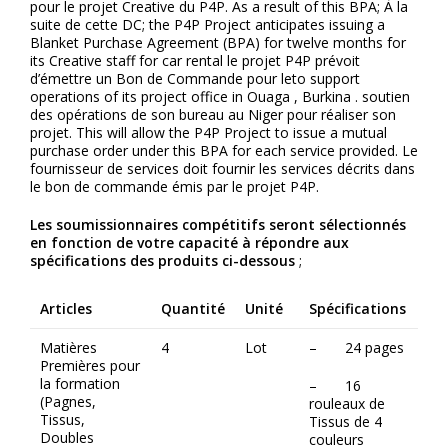
pour le projet Creative du P4P. As a result of this BPA; À la
suite de cette DC; the P4P Project anticipates issuing a
Blanket Purchase Agreement (BPA) for twelve months for
its Creative staff for car rental le projet P4P prévoit
d’émettre un Bon de Commande pour leto support
operations of its project office in Ouaga , Burkina . soutien
des opérations de son bureau au Niger pour réaliser son
projet. This will allow the P4P Project to issue a mutual
purchase order under this BPA for each service provided. Le
fournisseur de services doit fournir les services décrits dans
le bon de commande émis par le projet P4P.
Les soumissionnaires compétitifs seront sélectionnés
en fonction de votre capacité à répondre aux
spécifications des produits ci-dessous
;
Articles
Quantité
Unité
Spécifications
Matières
4
Lot
– 24 pages
Premières pour
la formation
– 16
(Pagnes,
rouleaux de
Tissus,
Tissus de 4
Doubles
couleurs