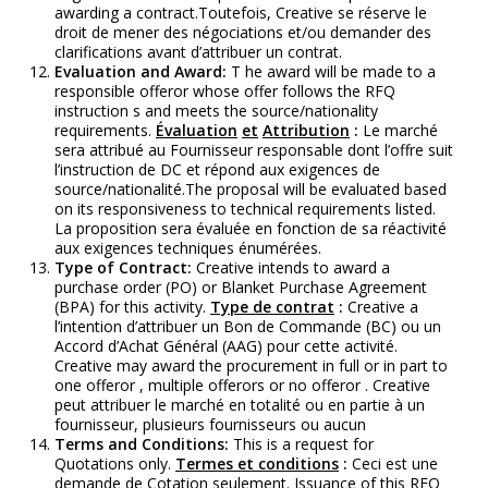
awarding a contract.Toutefois, Creative se réserve le
droit de mener des négociations et/ou demander des
clarifications avant d’attribuer un contrat.
Evaluation
and Award:
T he award will be made to a
responsible offeror whose offer follows the RFQ
instruction s and meets the source/nationality
requirements.
Évaluation
et
Attribution
:
Le marché
sera attribué au Fournisseur responsable dont l’offre suit
l’instruction de DC et répond aux exigences de
source/nationalité.The proposal will be evaluated based
on its responsiveness to technical requirements listed.
La proposition sera évaluée en fonction de sa réactivité
aux exigences techniques énumérées.
Type of Contract:
Creative intends to award a
purchase order (PO) or Blanket Purchase Agreement
(BPA) for this activity.
Type de contrat
:
Creative a
l’intention d’attribuer un Bon de Commande (BC) ou un
Accord d’Achat Général (AAG) pour cette activité.
Creative may award the procurement in full or in part to
one offeror , multiple offerors or no offeror . Creative
peut attribuer le marché en totalité ou en partie à un
fournisseur, plusieurs fournisseurs ou aucun
Terms and Conditions:
This is a request for
Quotations only.
Termes et conditions
:
Ceci est une
demande de Cotation seulement. Issuance of this RFQ