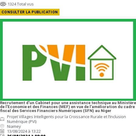
1324 Total vus
CONSULTER LA PUBLICATION
Recrutement d’un Cabinet pour une assistance technique au Ministère
de l’Economie et des Finances (MEF) en vue de l’amélioration du cadre
fiscal des Services Financiers Numériques (SFN) au Niger
Projet Villages Intelligents pour la Croissance Rurale et l’Inclusion
Numérique (PVI)
Niamey
13/08/2024 à 13:22
26/08/2024 à 09:00