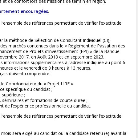
s et de confort lors des missions de terrain en région.
 fortement encouragées
.
’ensemble des références permettant de vérifier l’exactitude
r la méthode de Sélection de Consultant Individuel (CI),
 des marchés contenues dans le « Règlement de Passation des
inancement de Projets d’Investissement (FPI) » de la Banque
n novembre 2017, en Août 2018 et en septembre 2023.
s informations supplémentaires à l’adresse indiquée au point 6
heures et le vendredi de 8 heures à 13 heures.
nçais doivent comprendre :
 le Coordonnateur du « Projet LIRE »
nce spécifique du candidat ;
 supérieure ;
s, séminaires et formations de courte durée ;
nt de l’expérience professionnelle du candidat.
’ensemble des références permettant de vérifier l’exactitude
s mois sera exigé au candidat ou la candidate retenu (e) avant la