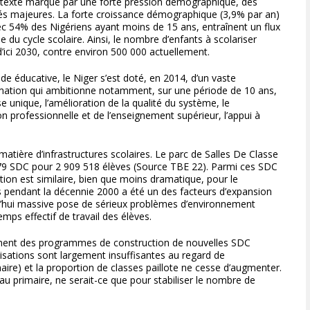
ntexte marqué par une forte pression démographique, des
ités majeures. La forte croissance démographique (3,9% par an)
ec 54% des Nigériens ayant moins de 15 ans, entraînent un flux
 du cycle scolaire. Ainsi, le nombre d’enfants à scolariser
d’ici 2030, contre environ 500 000 actuellement.
 éducative, le Niger s’est doté, en 2014, d’un vaste
rmation qui ambitionne notamment, sur une période de 10 ans,
se unique, l’amélioration de la qualité du système, le
 professionnelle et de l’enseignement supérieur, l’appui à
matière d’infrastructures scolaires. Le parc de Salles De Classe
79 SDC pour 2 909 518 élèves (Source TBE 22). Parmi ces SDC
ation est similaire, bien que moins dramatique, pour le
es pendant la décennie 2000 a été un des facteurs d’expansion
d’hui massive pose de sérieux problèmes d’environnement
mps effectif de travail des élèves.
iement des programmes de construction de nouvelles SDC
lisations sont largement insuffisantes au regard de
aire) et la proportion de classes paillote ne cesse d’augmenter.
au primaire, ne serait-ce que pour stabiliser le nombre de