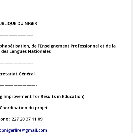
UBLIQUE DU NIGER
———————–
lphabétisation, de l’Enseignement Professionnel et de la
 des Langues Nationales
———————-
cretariat Général
————————-
ng Improvement for Results in Education)
 Coordination du projet
one : 227 20 37 11 09
cpnigerlire@gmail.com