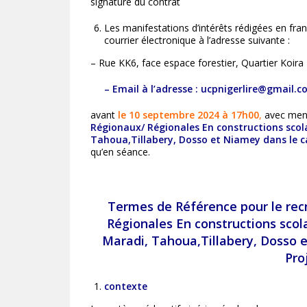
signature du contrat
Les manifestations d’intérêts rédigées en fra
courrier électronique à l’adresse suivante :
– Rue KK6, face espace forestier, Quartier Koir
– Email à l’adresse :
ucpnigerlire@gmail.c
avant
le 10 septembre 2024 à 17h00
,
avec ment
Régionaux/ Régionales En constructions scolai
Tahoua,Tillabery, Dosso et Niamey dans le c
qu’en séance.
Termes de Référence pour le recr
Régionales En constructions scola
Maradi, Tahoua,Tillabery, Dosso 
Pro
c
ontexte