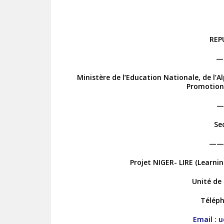
REP
—
Ministère de l’Education Nationale, de l’A
Promotion
—
Se
——
Projet NIGER- LIRE (Learni
Unité de
Téléph
Email :
u