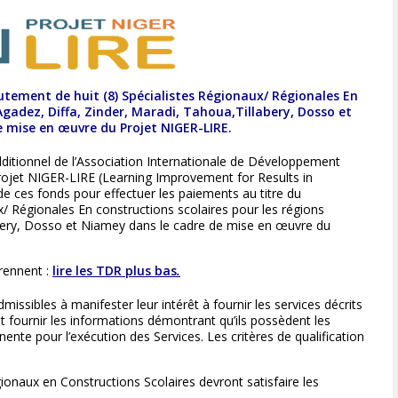
rutement de huit (8) Spécialistes Régionaux/ Régionales En
Agadez, Diffa, Zinder, Maradi, Tahoua,Tillabery, Dosso et
 mise en œuvre du Projet NIGER-LIRE.
ditionnel de l’Association Internationale de Développement
rojet NIGER-LIRE (Learning Improvement for Results in
 de ces fonds pour effectuer les paiements au titre du
x/ Régionales En constructions scolaires pour les régions
abery, Dosso et Niamey dans le cadre de mise en œuvre du
rennent :
lire les TDR plus bas
.
issibles à manifester leur intérêt à fournir les services décrits
t fournir les informations démontrant qu’ils possèdent les
nente pour l’exécution des Services. Les critères de qualification
ionaux en Constructions Scolaires devront satisfaire les