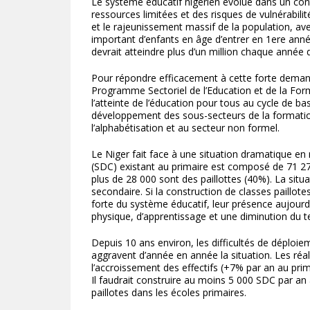
Le système éducatif nigérien évolue dans un co
ressources limitées et des risques de vulnérabil
et le rajeunissement massif de la population, av
important d’enfants en âge d’entrer en 1ere année
devrait atteindre plus d’un million chaque année 
Pour répondre efficacement à cette forte demande
Programme Sectoriel de l’Education et de la Fo
l’atteinte de l’éducation pour tous au cycle de ba
développement des sous-secteurs de la formation
l’alphabétisation et au secteur non formel.
Le Niger fait face à une situation dramatique en 
(SDC) existant au primaire est composé de 71 2
plus de 28 000 sont des paillottes (40%). La situ
secondaire. Si la construction de classes paillot
forte du système éducatif, leur présence aujour
physique, d’apprentissage et une diminution du te
Depuis 10 ans environ, les difficultés de déplo
aggravent d’année en année la situation. Les réa
l’accroissement des effectifs (+7% par an au prim
Il faudrait construire au moins 5 000 SDC par an 
paillotes dans les écoles primaires.