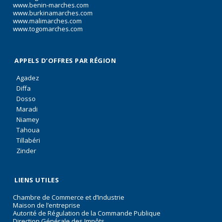
www.benin-marches.com
www.burkinamarches.com
www.malimarches.com
www.togomarches.com
APPELS D’OFFRES PAR RÉGION
Agadez
Diffa
Dosso
Maradi
Niamey
Tahoua
Tillabéri
Zinder
LIENS UTILES
Chambre de Commerce et d’Industrie
Maison de l’entreprise
Autorité de Régulation de la Commande Publique
Direction Générale des Impôts