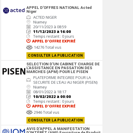
APPEL D’OFFRES NATIONAL Acted
Niger
ACTED NIGER
Niamey
20/11/2023 à 08:59
11/12/2023 à 16:00
Temps restant : 0 jours
APPEL D'OFFRE
EXPIRÉ
14276 Total vus
CONSULTER LA PUBLICATION
SELECTION D’UN CABINET CHARGE DE
L’ASSISTANCE EN PASSATION DES
MARCHES (APM) POUR LE PISEN
PLATEFORME INTEGREE POUR LA
SECURITE DE L’EAU AU NIGER (PISEN)
Niamey
08/01/2022 à 18:17
10/02/2022 à 00:00
Temps restant : 0 jours
APPEL D'OFFRE
EXPIRÉ
2946 Total vus
CONSULTER LA PUBLICATION
AVIS D’APPEL A MANIFESTATION
D’INTÉRÊT (AMI) Fourniture de Produit