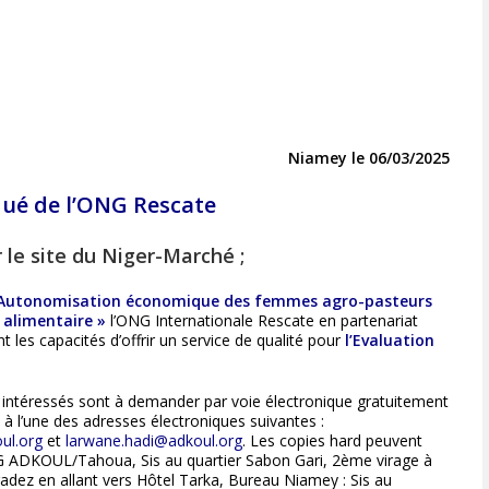
Niamey le 06/03/2025
é de l’ONG Rescate
r le site du Niger-Marché ;
Autonomisation économique des femmes agro-pasteurs
 alimentaire »
l’ONG Internationale Rescate en partenariat
les capacités d’offrir un service de qualité pour
l’Evaluation
 intéressés sont à demander par voie électronique gratuitement
 à l’une des adresses électroniques suivantes :
ul.org
et
larwane.hadi@adkoul.org
. Les copies hard peuvent
NG ADKOUL/Tahoua, Sis au quartier Sabon Gari, 2ème virage à
adez en allant vers Hôtel Tarka, Bureau Niamey : Sis au