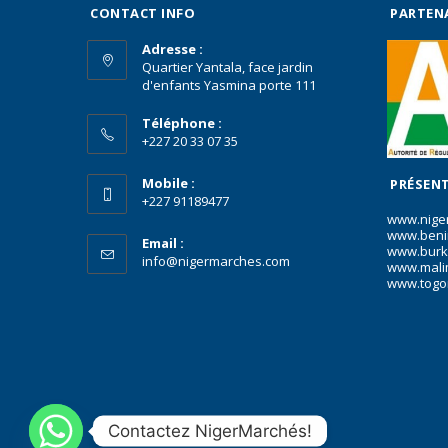
CONTACT INFO
PARTEN
Adresse :
Quartier Yantala, face jardin
d'enfants Yasmina porte 111
Téléphone :
+227 20 33 07 35
Mobile :
PRÉSENT
+227 91189477
www.nige
www.beni
Email :
www.burk
info@nigermarches.com
www.mali
www.togo
Contactez NigerMarchés!