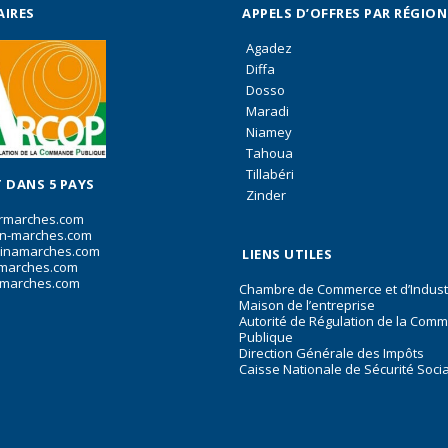
AIRES
APPELS D’OFFRES PAR RÉGION
Agadez
Diffa
Dosso
Maradi
Niamey
Tahoua
Tillabéri
 DANS 5 PAYS
Zinder
rmarches.com
n-marches.com
inamarches.com
LIENS UTILES
marches.com
marches.com
Chambre de Commerce et d’Indust
Maison de l’entreprise
Autorité de Régulation de la Com
Publique
Direction Générale des Impôts
Caisse Nationale de Sécurité Soci