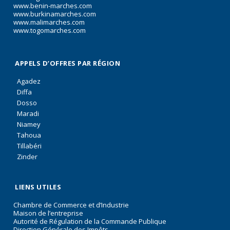
www.benin-marches.com
www.burkinamarches.com
www.malimarches.com
www.togomarches.com
APPELS D’OFFRES PAR RÉGION
Agadez
Diffa
Dosso
Maradi
Niamey
Tahoua
Tillabéri
Zinder
LIENS UTILES
Chambre de Commerce et d’Industrie
Maison de l’entreprise
Autorité de Régulation de la Commande Publique
Direction Générale des Impôts