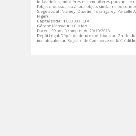
industrielles, mobilières et immobilières pouvant se 
l’objet ci-dessus, ou à tous objets similaires ou conne
Siege social :
Niamey, Quartier Tchangarey, Parcelle A2,
Niger),
Capital social
: 1.000.000 FCFA
Gérant:
Monsieur LI CHUAN
Durée
:
99 ans à compter du 29/10/2018
Dépôt Légal
: Dépôt de deux expéditions au Greffe du
immatriculée au Registre de Commerce et du Crédit I