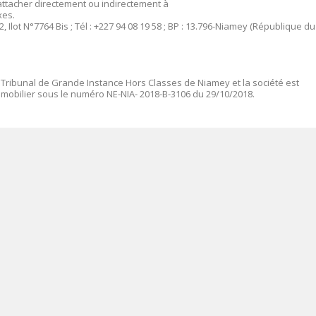
rattacher directement ou indirectement à
xes.
 Ilot N°7764 Bis ; Tél : +227 94 08 19 58 ; BP : 13.796-Niamey (République du
 Tribunal de Grande Instance Hors Classes de Niamey et la société est
mmobilier sous le numéro
NE-NIA- 2018-B-3106 du 29/10/2018.