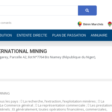
 conseils
Bénin Marchés
IBUTION
ENTENTE DIRECTE
PLAN DE PASSATION
ANNUAIRE
RNATIONAL MINING
arey, Parcelle A2, Ilot N°7764 Bis Niamey (République du Niger),
MINING
ous les pays :

La recherche, l’extraction, l’exploitation minières ;

La
Le Commerce général ;

La représentation commerciale ;

Les prestatio
tériels ;
Et généralement, toutes opérations financières, commerciales,