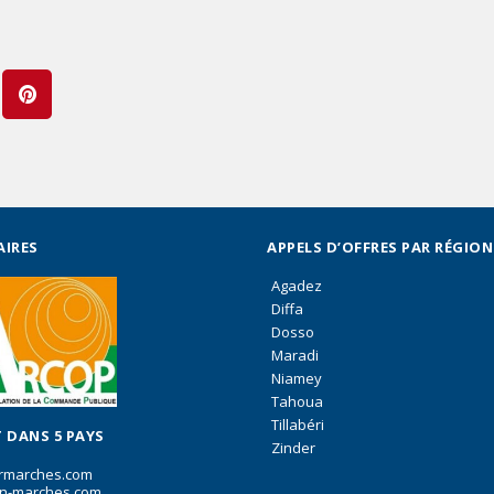
AIRES
APPELS D’OFFRES PAR RÉGION
Agadez
Diffa
Dosso
Maradi
Niamey
Tahoua
Tillabéri
 DANS 5 PAYS
Zinder
rmarches.com
n-marches.com