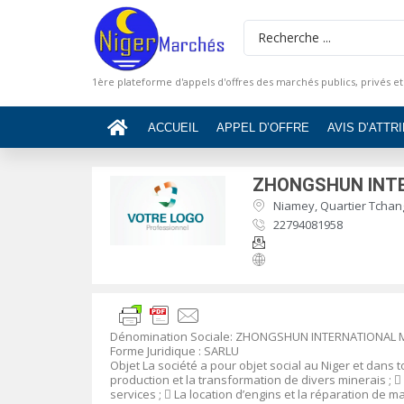
1ère plateforme d'appels d'offres des marchés publics, privés et
ACCUEIL
APPEL D’OFFRE
AVIS D’ATTR
ZHONGSHUN INTE
Niamey, Quartier Tchang
22794081958
Dénomination Sociale
:
ZHONGSHUN INTERNATIONAL 
Forme Juridique
: SARLU
Objet
La société a pour objet social au Niger et dans t
production et la transformation de divers minerais ;

services ;

La location d’engins et la réparation de ma