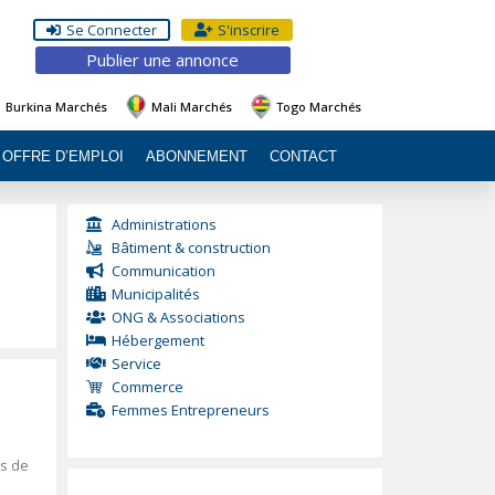
Se Connecter
S'inscrire
Publier une annonce
Burkina Marchés
Mali Marchés
Togo Marchés
OFFRE D’EMPLOI
ABONNEMENT
CONTACT
Administrations
Bâtiment & construction
Communication
Municipalités
ONG & Associations
Hébergement
Service
Commerce
Femmes Entrepreneurs
ns de