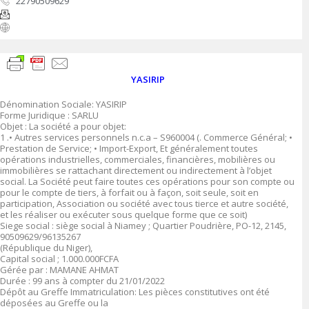
22790509629
YASIRIP
Dénomination Sociale: YASIRIP
Forme Juridique : SARLU
Objet : La société a pour objet:
1 .• Autres services personnels n.c.a – S960004 (. Commerce Général; •
Prestation de Service; • Import-Export, Et généralement toutes
opérations industrielles, commerciales, financières, mobilières ou
immobilières se rattachant directement ou indirectement à l’objet
social. La Société peut faire toutes ces opérations pour son compte ou
pour le compte de tiers, à forfait ou à façon, soit seule, soit en
participation, Association ou société avec tous tierce et autre société,
et les réaliser ou exécuter sous quelque forme que ce soit)
Siege social : siège social à Niamey ; Quartier Poudrière, PO-12, 2145,
90509629/96135267
(République du Niger),
Capital social ; 1.000.000FCFA
Gérée par : MAMANE AHMAT
Durée : 99 ans à compter du 21/01/2022
Dépôt au Greffe Immatriculation: Les pièces constitutives ont été
déposées au Greffe ou la