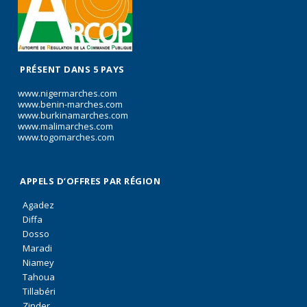
PRÉSENT DANS 5 PAYS
www.nigermarches.com
www.benin-marches.com
www.burkinamarches.com
www.malimarches.com
www.togomarches.com
APPELS D’OFFRES PAR RÉGION
Agadez
Diffa
Dosso
Maradi
Niamey
Tahoua
Tillabéri
Zinder