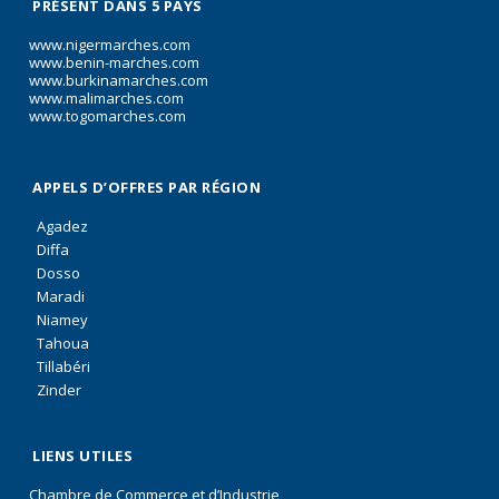
PRÉSENT DANS 5 PAYS
www.nigermarches.com
www.benin-marches.com
www.burkinamarches.com
www.malimarches.com
www.togomarches.com
APPELS D’OFFRES PAR RÉGION
Agadez
Diffa
Dosso
Maradi
Niamey
Tahoua
Tillabéri
Zinder
LIENS UTILES
Chambre de Commerce et d’Industrie