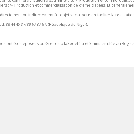
ction et commercialisation d’eau minérale: >- Production et commercialisati
itiers ; >- Production et commercialisation de crème glacées. Et généraleme
rectement ou indirectement à I ‘objet social pour en faciliter la réalisation
ud, 88 44 45 37/89 67 37 67. (République du Niger),
ives ont été déposées au Greffe ou laSociété a été immatriculée au Regist