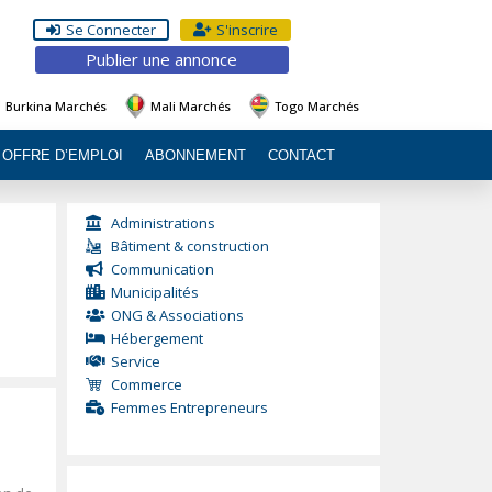
Se Connecter
S'inscrire
Publier une annonce
Burkina Marchés
Mali Marchés
Togo Marchés
OFFRE D’EMPLOI
ABONNEMENT
CONTACT
Administrations
Bâtiment & construction
Communication
Municipalités
ONG & Associations
Hébergement
Service
Commerce
Femmes Entrepreneurs