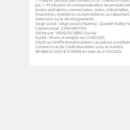
1 .• Autres services personnels n.c.a – S96000 (Produ
jus; >- Production et commercialisation de produits la
toutes opérations commerciales, civiles, industrielles,
financières, mobilières ou immobilières se rattachant di
‘extension ou le développement).
Siege social : siège social à Niamey ; Quartier Kalley S
Capital social ; 2.000.000 FCFA
Gérée par : AMADOU DJIBO Sou ley
Durée : 99 ans à compter du 21/02/2025
Dépôt au Greffe Immatriculation: Les pièces constitut
Commerce et du Crédit Immobilier sous le numéro
NE-NIM-01-2025-B12-00083 en date du 21/02/2025.