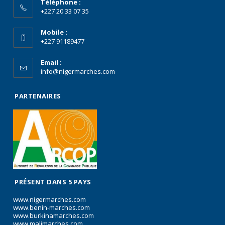
Téléphone :
+227 20 33 07 35
Mobile :
+227 91189477
Email :
info@nigermarches.com
PARTENAIRES
PRÉSENT DANS 5 PAYS
www.nigermarches.com
www.benin-marches.com
www.burkinamarches.com
www.malimarches.com