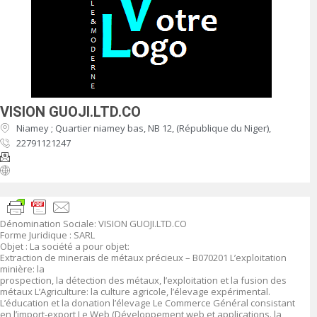
VISION GUOJI.LTD.CO
Niamey ; Quartier niamey bas, NB 12, (République du Niger),
22791121247
Dénomination Sociale: VISION GUOJI.LTD.CO
Forme Juridique : SARL
Objet : La société a pour objet:
Extraction de minerais de métaux précieux – B070201 L’exploitation
minière: la
prospection, la détection des métaux, l’exploitation et la fusion des
métaux L’Agriculture: la culture agricole, l’élevage expérimental.
L’éducation et la donation l’élevage Le Commerce Général consistant
en l’import-export Le Web (Développement web et applications. la