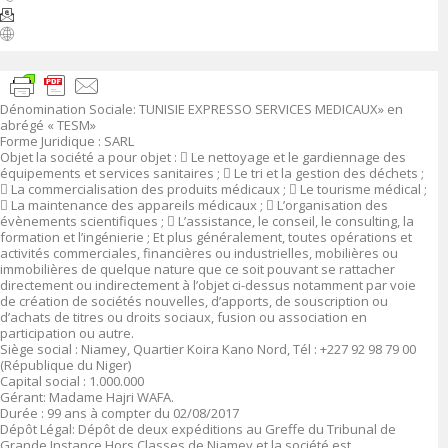
Dénomination Sociale
:
TUNISIE EXPRESSO SERVICES MEDICAUX» en
abrégé « TESM»
Forme Juridique
: SARL
Objet
la société a pour objet :

Le nettoyage et le gardiennage des
équipements et services sanitaires ;

Le tri et la gestion des déchets ;

La commercialisation des produits médicaux ;

Le tourisme médical ;

La maintenance des appareils médicaux ;

L’organisation des
évènements scientifiques ;

L’assistance, le conseil, le consulting, la
formation et l’ingénierie ; Et plus généralement, toutes opérations et
activités commerciales, financières ou industrielles, mobilières ou
immobilières de quelque nature que ce soit pouvant se rattacher
directement ou indirectement à l’objet ci-dessus notamment par voie
de création de sociétés nouvelles, d’apports, de souscription ou
d’achats de titres ou droits sociaux, fusion ou association en
participation ou autre.
Siège social :
Niamey, Quartier Koira Kano Nord, Tél : +227 92 98 79 00
(République du Niger)
Capital social
: 1.000.000
Gérant:
Madame Hajri WAFA.
Durée
: 99 ans à compter du 02/08/2017
Dépôt Légal
: Dépôt de deux expéditions au Greffe du Tribunal de
Grande Instance Hors Classes de Niamey et la société est