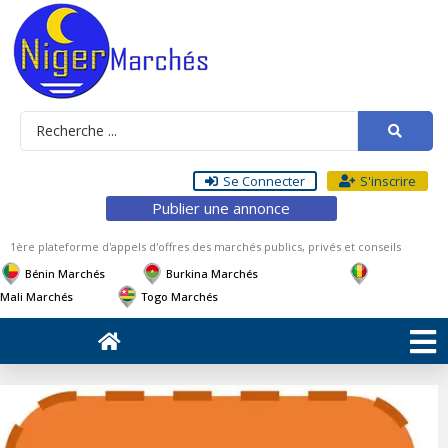
Se Connecter
S'inscrire
Publier une annonce
1ère plateforme d'appels d'offres des marchés publics, privés et conseils
Bénin Marchés
Burkina Marchés
Mali Marchés
Togo Marchés