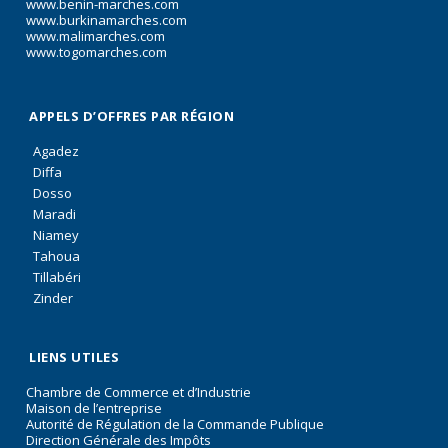
www.benin-marches.com
www.burkinamarches.com
www.malimarches.com
www.togomarches.com
APPELS D’OFFRES PAR RÉGION
Agadez
Diffa
Dosso
Maradi
Niamey
Tahoua
Tillabéri
Zinder
LIENS UTILES
Chambre de Commerce et d’Industrie
Maison de l’entreprise
Autorité de Régulation de la Commande Publique
Direction Générale des Impôts