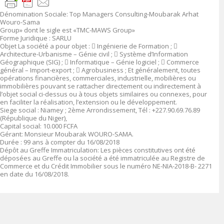
Dénomination Sociale
:
Top Managers Consulting-Moubarak Arhat
Wouro-Sama
Group» dont le sigle est «TMC-MAWS Group»
Forme Juridique
: SARLU
Objet
La société a pour objet :

Ingénierie de Formation ;

Architecture-Urbanisme – Génie civil ;

Système d’Information
Géographique (SIG) ;

Informatique – Génie logiciel ;

Commerce
général – Import-export ;

Agrobusiness ;
Et généralement, toutes
opérations financières, commerciales, industrielle, mobilières ou
immobilières pouvant se rattacher directement ou indirectement à
l’objet social ci-dessus ou à tous objets similaires ou connexes, pour
en faciliter la réalisation, l’extension ou le développement.
Siege social
:
Niamey ; 2
ème
Arrondissement, Tél : +227.90.69.76.89
(République du Niger),
Capital social
: 10.000 FCFA
Gérant:
Monsieur Moubarak WOURO-SAMA
.
Durée
: 99 ans à compter du 16/08/2018
Dépôt au Greffe Immatriculation
:
Les pièces constitutives ont été
déposées au Greffe ou la société a été immatriculée au Registre de
Commerce et du Crédit Immobilier sous le numéro
NE-NIA-2018-B- 2271
en date du 16/08/2018.