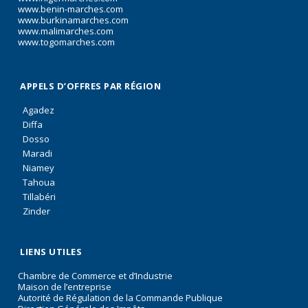
www.benin-marches.com
www.burkinamarches.com
www.malimarches.com
www.togomarches.com
APPELS D’OFFRES PAR RÉGION
Agadez
Diffa
Dosso
Maradi
Niamey
Tahoua
Tillabéri
Zinder
LIENS UTILES
Chambre de Commerce et d’Industrie
Maison de l’entreprise
Autorité de Régulation de la Commande Publique