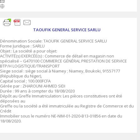
TAOUFIK GENERAL SERVICE SARLU
Dénomination Sociale: TAOUFIK GENERAL SERVICE SARLU
Forme Juridique : SARLU
Objet : La société a pour objet:
ACTIVITÉ(s) EXERCÉE(s) : Commerce de détail en magasin non
spécialisé – G470100 COMMERCE GÉNÉRAL PRESTATION DE SERVICE
BTP/H LOGISTIQUE/TRANSPORT
Siege social : siège social à Niamey ; Niamey, Boukoki, 91557177
(République du Niger),
Capital social ; 100.000FCFA
Gérée par : ZHAROUNI AHMED SIDI
Durée : 99 ans à compter du 18/08/2020
Dépôt au Greffe Immatriculation: Les pièces constitutives ont été
déposées au
Greffe ou la société a été immatriculée au Registre de Commerce et du
Crédit
Immobilier sous le numéro NE-NIM-01-2020-B13-01856 en date du
18/08/2020.