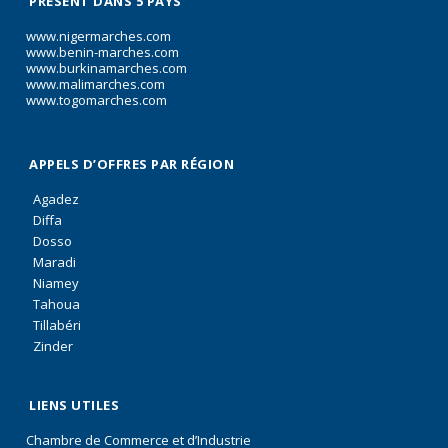
PRÉSENT DANS 5 PAYS
www.nigermarches.com
www.benin-marches.com
www.burkinamarches.com
www.malimarches.com
www.togomarches.com
APPELS D’OFFRES PAR RÉGION
Agadez
Diffa
Dosso
Maradi
Niamey
Tahoua
Tillabéri
Zinder
LIENS UTILES
Chambre de Commerce et d’Industrie