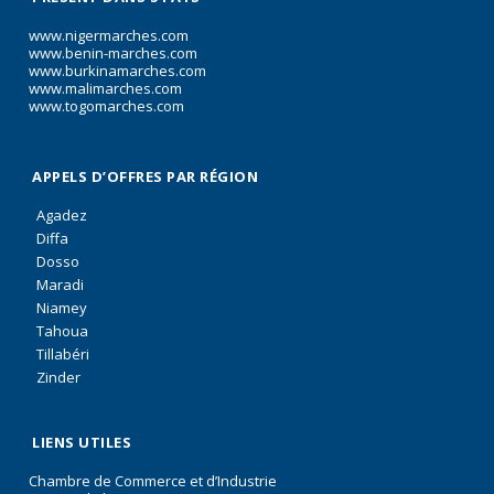
www.nigermarches.com
www.benin-marches.com
www.burkinamarches.com
www.malimarches.com
www.togomarches.com
APPELS D’OFFRES PAR RÉGION
Agadez
Diffa
Dosso
Maradi
Niamey
Tahoua
Tillabéri
Zinder
LIENS UTILES
Chambre de Commerce et d’Industrie