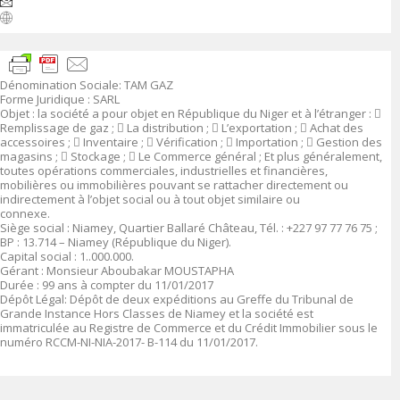
Dénomination Sociale
:
TAM GAZ
Forme Juridique
: SARL
Objet
:
la société a pour objet en République du Niger et à l’étranger :

Remplissage de gaz ;

La distribution ;

L’exportation ;

Achat des
accessoires ;

Inventaire ;

Vérification ;

Importation ;

Gestion des
magasins ;

Stockage ;

Le Commerce général ; Et plus généralement,
toutes opérations commerciales, industrielles et financières,
mobilières ou immobilières pouvant se rattacher directement ou
indirectement à l’objet social ou à tout objet similaire ou
connexe.
Siège social :
Niamey, Quartier Ballaré Château, Tél. : +227 97 77 76 75 ;
BP : 13.714 – Niamey (République du Niger).
Capital social
: 1.
.000.000
.
Gérant
:
Monsieur Aboubakar MOUSTAPHA
Durée
: 99 ans à compter du 11/01/2017
Dépôt Légal
: Dépôt de deux expéditions au Greffe du Tribunal de
Grande Instance Hors Classes de Niamey et la société est
immatriculée au Registre de Commerce et du Crédit Immobilier sous le
numéro
RCCM-NI-NIA-2017- B-114 du 11/01/2017.