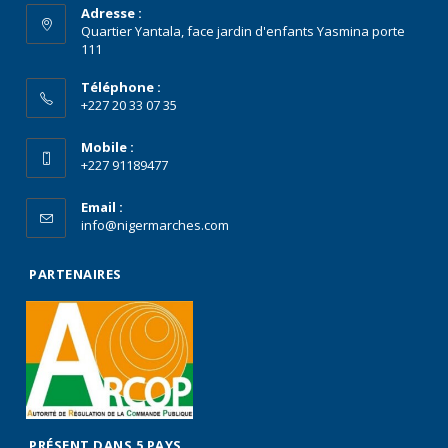
Adresse :
Quartier Yantala, face jardin d'enfants Yasmina porte
111
Téléphone :
+227 20 33 07 35
Mobile :
+227 91189477
Email :
info@nigermarches.com
PARTENAIRES
PRÉSENT DANS 5 PAYS