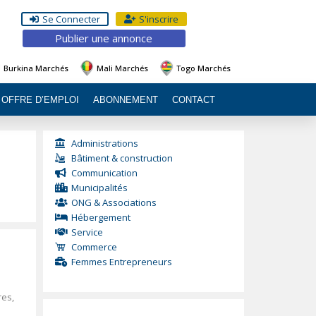
Se Connecter
S'inscrire
Publier une annonce
Burkina Marchés
Mali Marchés
Togo Marchés
OFFRE D’EMPLOI
ABONNEMENT
CONTACT
Administrations
Bâtiment & construction
Communication
Municipalités
ONG & Associations
Hébergement
Service
Commerce
Femmes Entrepreneurs
res,