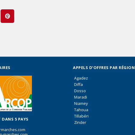
AIRES
APPELS D’OFFRES PAR RÉGION
Agadez
Diffa
Dosso
Maradi
Niamey
Tahoua
Tillabéri
 DANS 5 PAYS
Zinder
rmarches.com
n-marches.com