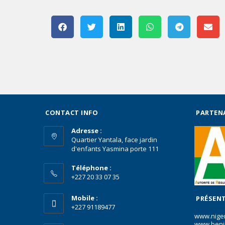
CONTACT INFO
PARTEN
Adresse :
Quartier Yantala, face jardin
d'enfants Yasmina porte 111
Téléphone :
+227 20 33 07 35
Mobile :
PRÉSENT
+227 91189477
www.nige
www.beni