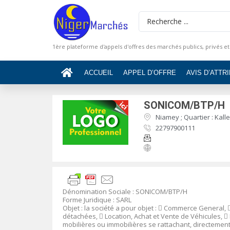
1ère plateforme d'appels d'offres des marchés publics, privés et
ACCUEIL
APPEL D’OFFRE
AVIS D’ATTR
SONICOM/BTP/H
Niamey ; Quartier : Kall
22797900111
Dénomination Sociale :
SONICOM/BTP/H
Forme Juridique
:
SARL
Objet :
la société a pour objet :

Commerce General,
détachées,

Location, Achat et Vente de Véhicules,

mobilières ou immobilières se rattachant, directement o