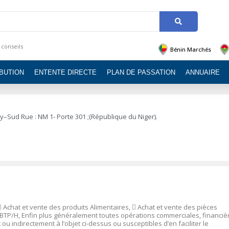
 conseils
Bénin Marchés
IBUTION
ENTENTE DIRECTE
PLAN DE PASSATION
ANNUAIRE
ey–Sud Rue : NM 1- Porte 301 ;(République du Niger).

Achat et vente des produits Alimentaires,

Achat et vente des pièces
BTP/H, Enfin plus généralement toutes opérations commerciales, financiè
u indirectement à l’objet ci-dessus ou susceptibles d’en faciliter le