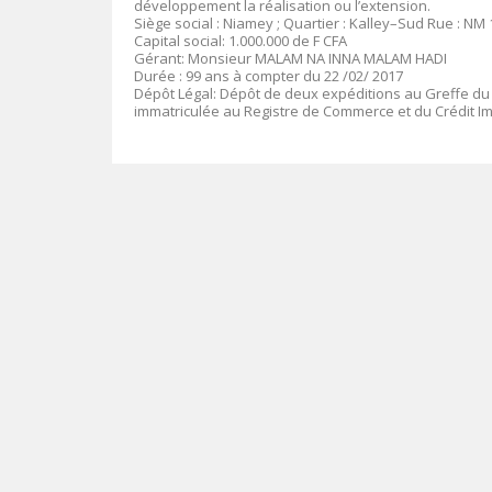
développement la réalisation ou l’extension.
Siège social
:
Niamey ; Quartier : Kalley–Sud Rue : NM 1
Capital social
: 1.00
0
.000 de F CFA
Gérant:
Monsieur MALAM NA INNA MALAM HADI
Durée :
99 ans à compter du 22 /02/ 2017
Dépôt Légal
: Dépôt de deux expéditions au Greffe du
immatriculée au Registre de Commerce et du Crédit I