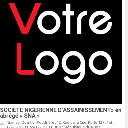
SOCIETE NIGERIENNE D’ASSAINISSEMENT» en
abrégé « SNA »
Niamey, Quartier Poudrière ; 12, Rue de la Cité, Porte 127 ; Tél :
+227 98 89 60 55/+228 90 06 30 97 (République du Niger),