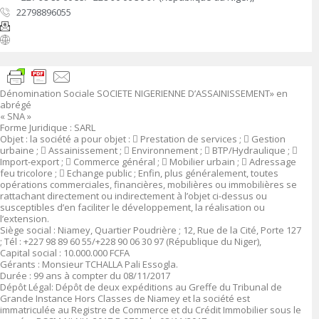
22798896055
Dénomination Sociale
SOCIETE NIGERIENNE D’ASSAINISSEMENT» en
abrégé
« SNA »
Forme Juridique
: SARL
Objet
:
la société a pour objet
:

Prestation de services ;

Gestion
urbaine ;

Assainissement ;

Environnement ;

BTP/Hydraulique ;

Import-export ;

Commerce général ;

Mobilier urbain ;

Adressage
feu tricolore ;

Echange public ;
Enfin, plus généralement, toutes
opérations commerciales, financières, mobilières ou immobilières se
rattachant directement ou indirectement à l’objet ci-dessus ou
susceptibles d’en faciliter le développement, la réalisation ou
l’extension.
Siège social :
Niamey, Quartier Poudrière ; 12, Rue de la Cité, Porte 127
; Tél : +227 98 89 60 55/+228 90 06 30 97 (République du Niger),
Capital social
: 10.000.000 FCFA
Gérants :
Monsieur TCHALLA Pali Essogla.
Durée
: 99 ans à compter du 08/11/2017
Dépôt Légal
: Dépôt de deux expéditions au Greffe du Tribunal de
Grande Instance Hors Classes de Niamey et la société est
immatriculée au Registre de Commerce et du Crédit Immobilier sous le