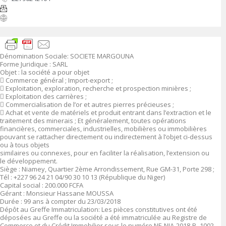
Dénomination Sociale
:
SOCIETE MARGOUNA
Forme Juridique
: SARL
Objet :
la société a pour objet

Commerce général ; Import-export ;

Exploitation, exploration, recherche et prospection minières ;

Exploitation des carrières ;

Commercialisation de l’or et autres pierres précieuses ;

Achat et vente de matériels et produit entrant dans l’extraction et le
traitement des minerais ; Et généralement, toutes opérations
financières, commerciales, industrielles, mobilières ou immobilières
pouvant se rattacher directement ou indirectement à l’objet ci-dessus
ou à tous objets
similaires ou connexes, pour en faciliter la réalisation, l’extension ou
le développement.
Siège :
Niamey, Quartier 2
ème
Arrondissement, Rue GM-31, Porte 298 ;
Tél : +227 96 24 21 04/90 30 10 13 (République du Niger)
Capital social
: 200.000 FCFA
Gérant
:
Monsieur Hassane MOUSSA
Durée
: 99 ans à compter du 23/03/2018
Dépôt au Greffe Immatriculation
:
Les pièces constitutives ont été
déposées au Greffe ou la société a été immatriculée au Registre de
Commerce et du Crédit Immobilier sous le numéro
NE-NIA-2018-B- 1002