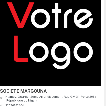
SOCIETE MARGOUNA
Niamey, Quartier 2ème Arrondissement, Rue GM-31, Porte 298 ;
(République du Niger)
22796242104