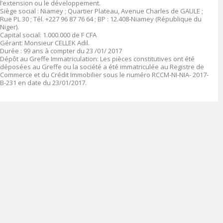
l’extension ou le développement.
Siège social :
Niamey ; Quartier Plateau, Avenue Charles de GAULE ;
Rue PL 30 ; Tél. +227 96 87 76 64 ; BP : 12.408-Niamey (République du
Niger).
Capital social
: 1.00
0.000 de F CFA
Gérant:
Monsieur CELLEK Adil.
Durée :
99 ans à compter du 23 /01/ 2017
Dépôt au Greffe Immatriculation
:
Les pièces constitutives ont été
déposées au Greffe ou la société a été immatriculée au Registre de
Commerce et du Crédit Immobilier sous le numéro
RCCM-NI-NIA- 2017-
B-231 en date du 23/01/2017.