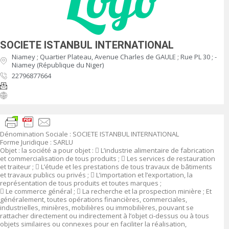
SOCIETE ISTANBUL INTERNATIONAL
Niamey ; Quartier Plateau, Avenue Charles de GAULE ; Rue PL 30 ; -
Niamey (République du Niger)
22796877664
Dénomination Sociale :
SOCIETE ISTANBUL INTERNATIONAL
Forme Juridique
:
SARLU
Objet :
la société a pour objet :

L’industrie alimentaire de fabrication
et commercialisation de tous produits ;

Les services de restauration
et traiteur ;

L’étude et les prestations de tous travaux de bâtiments
et travaux publics ou privés ;

L’importation et l’exportation, la
représentation de tous produits et toutes marques ;

Le commerce général ;

La recherche et la prospection minière ; Et
généralement, toutes opérations financières, commerciales,
industrielles, minières, mobilières ou immobilières, pouvant se
rattacher directement ou indirectement à l’objet ci-dessus ou à tous
objets similaires ou connexes pour en faciliter la réalisation,