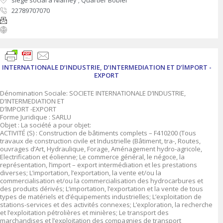
siège social à Niamey ; Quartier Bobiel
22789707070
INTERNATIONALE D’INDUSTRIE, D’INTERMEDIATION ET D’lMPORT -
EXPORT
Dénomination Sociale: SOCIETE INTERNATIONALE D’INDUSTRIE,
D’INTERMEDIATION ET
D’lMPORT -EXPORT
Forme Juridique : SARLU
Objet : La société a pour objet:
ACTIVITÉ (S) : Construction de bâtiments complets – F410200 (Tous
travaux de construction civile et Industrielle (Bâtiment, tra-, Routes,
ouvrages d’Art, Hydraulique, Forage, Aménagement hydro-agricole,
Electrification et éolienne; Le commerce général, le négoce, la
représentation, l’import – export intermédiation et les prestations
diverses; L’importation, l’exportation, la vente et/ou la
commercialisation et/ou la commercialisation des hydrocarbures et
des produits dérivés; L’importation, l’exportation et la vente de tous
types de matériels et d’équipements industrielles; L’exploitation de
stations-services et des activités connexes; L’exploration, la recherche
et l’exploitation pétrolières et minières; Le transport des
marchandises et l’exploitation des compagnies de transport