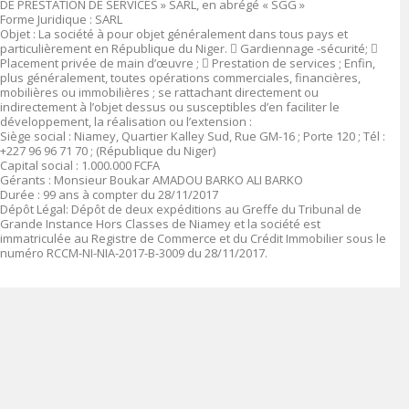
DE PRESTATION DE SERVICES » SARL, en abrégé « SGG »
Forme Juridique
: SARL
Objet
:
La société à pour objet généralement dans tous pays et
particulièrement en République du Niger.

Gardiennage -sécurité;

Placement privée de main d’œuvre ;

Prestation de services ; Enfin,
plus généralement, toutes opérations commerciales, financières,
mobilières ou immobilières ; se rattachant directement ou
indirectement à l’objet dessus ou susceptibles d’en faciliter le
développement, la réalisation ou l’extension :
Siège social :
Niamey, Quartier Kalley Sud, Rue GM-16 ; Porte 120 ; Tél :
+227 96 96 71 70 ; (République du Niger)
Capital social
: 1.000.000 FCFA
Gérants :
Monsieur Boukar AMADOU BARKO ALI BARKO
Durée
: 99 ans à compter du 28/11/2017
Dépôt Légal
: Dépôt de deux expéditions au Greffe du Tribunal de
Grande Instance Hors Classes de Niamey et la société est
immatriculée au Registre de Commerce et du Crédit Immobilier sous le
numéro
RCCM-NI-NIA-2017-B-3009 du 28/11/2017.