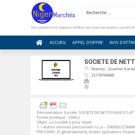
1ère plateforme d'appels d'offres des marchés publics, privés et
ACCUEIL
APPEL D’OFFRE
AVIS D’ATTR
SOCIETE DE NET
Niamey ; Quartier Karad
22778768485
Dénomination Sociale
: SOCIETE DE NETTOYAGE ECLAT
Forme Juridique
: SARLU
Objet
:
La société a pour objet:
1
.•
Autres services personnels n.c.a – S96000 (COM
PRESSING. Et généralement, toutes opérations financi