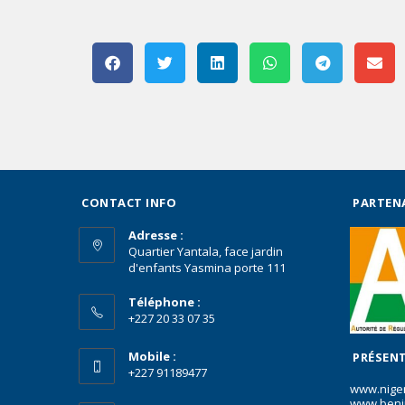
CONTACT INFO
PARTEN
Adresse :
Quartier Yantala, face jardin
d'enfants Yasmina porte 111
Téléphone :
+227 20 33 07 35
Mobile :
PRÉSENT
+227 91189477
www.nige
www.beni