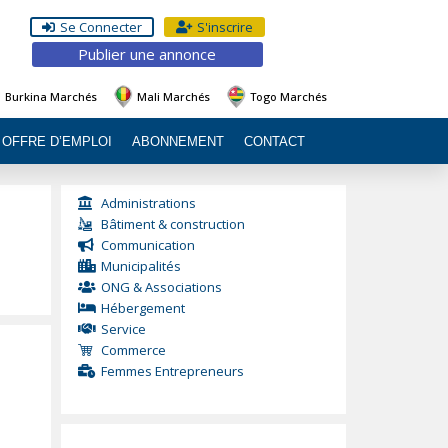
Se Connecter
S'inscrire
Publier une annonce
Burkina Marchés
Mali Marchés
Togo Marchés
OFFRE D’EMPLOI
ABONNEMENT
CONTACT
Administrations
Bâtiment & construction
Communication
Municipalités
ONG & Associations
Hébergement
Service
Commerce
Femmes Entrepreneurs