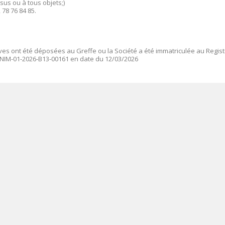
sus ou à tous objets;)
 78 76 84 85.
ives ont été déposées au Greffe ou la Société a été immatriculée au Regis
NIM-01-2026-B13-00161
en date du 12/03/2026