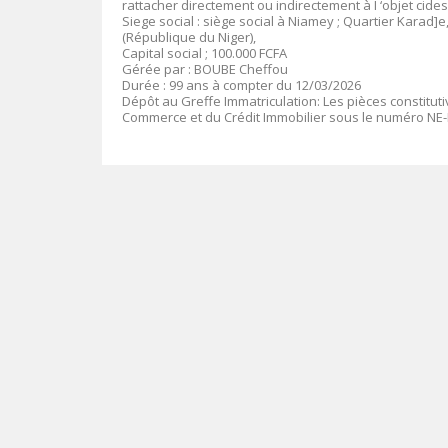
rattacher directement ou indirectement à I ‘objet cides
Siege social :
siège social à Niamey ;
Quartier
Karad]e,
(République du Niger),
Capital social
;
10
0.000
FCFA
Gérée par :
BOUBE Cheffou
Durée
:
99 ans à compter du 12/03/2026
Dépôt au Greffe Immatriculation
:
Les pièces constitut
Commerce et du Crédit Immobilier sous le numéro
NE-