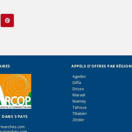
AIRES
APPELS D’OFFRES PAR RÉGION
Agadez
Diffa
Dosso
Maradi
Niamey
Tahoua
Tillabéri
 DANS 5 PAYS
Zinder
rmarches.com
n-marches.com