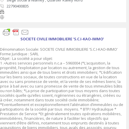
siège social à Niamey ; Quartier Kalley Nord
22790400835
SOCIETE CIVILE IMMOBILIERE ‘S.C.I-KAO-IMMO’
Dénomination Sociale: SOCIETE CIVILE IMMOBILIERE ‘S.C.I-KAO-IMMO’
Forme Juridique : SARL
Objet : La société a pour objet:
1 .•Autres services personnels n.c.a – 5960004 (*L’acquisition, la
propriété, l’exploitation par location ou autrement, la gestion de tous
immeubles ainsi que de tous biens et droits immobiliers; *L’édification
sur les biens sociaux, de toutes constructions en vue de la location
avec ou sans promesse de vente, et la vente de ses mêmes biens; la
prise à bail avec ou sans promesse de vente de tous immeubles bâtis
ou non bâtis; *La prise de participation par tous moyens dans toutes
sociétés quelle qu’elles soient, nigériennes ou étrangères, créées ou
à créer, notamment dans toute société civile immobilière;
*Eventuellement et exceptionnellement l’aliénation d’immeubles ou de
participations de la société par tous moyens. * BTP/ Hydraulique *
Prestation de Service *Et généralement toutes opérations mobilières,
immobilières, financières, de nature à faciliter les objectifs qui
viennent d’être définis, notamment tous emprunts destinés à toutes
acquisitions de biens immobiliers, tous avals des associés, pourvu