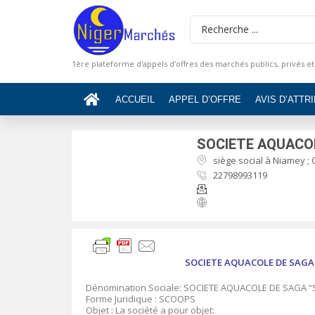
1ère plateforme d'appels d'offres des marchés publics, privés et
ACCUEIL
APPEL D’OFFRE
AVIS D’ATTR
SOCIETE AQUACO
siège social à Niamey ; 
22798993119
SOCIETE AQUACOLE DE SAGA “
Dénomination Sociale: SOCIETE AQUACOLE DE SAGA 
Forme Juridique : SCOOPS
Objet : La société a pour objet: