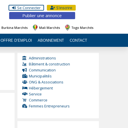
Se Connecter
S'inscrire
Publier une annonce
Burkina Marchés
Mali Marchés
Togo Marchés
OFFRE D’EMPLOI
ABONNEMENT
CONTACT
Administrations
Bâtiment & construction
Communication
Municipalités
ONG & Associations
Hébergement
Service
Commerce
Femmes Entrepreneurs