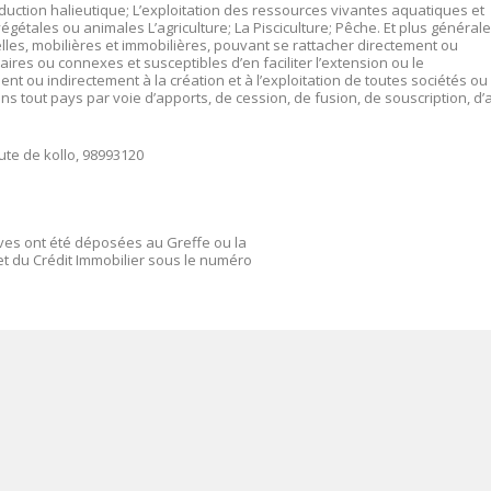
oduction halieutique; L’exploitation des ressources vivantes aquatiques et
égétales ou animales L’agriculture; La Pisciculture; Pêche. Et plus généra
lles, mobilières et immobilières, pouvant se rattacher directement ou
laires ou connexes et susceptibles d’en faciliter l’extension ou le
t ou indirectement à la création et à l’exploitation de toutes sociétés ou
ans tout pays par voie d’apports, de cession, de fusion, de souscription, d’
oute de kollo, 98993120
ives ont été déposées au Greffe ou la
t du Crédit Immobilier sous le numéro