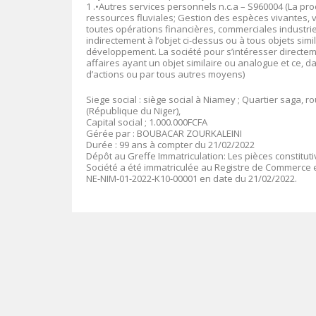
1 .•Autres services personnels n.c.a – S960004 (La pr
ressources fluviales; Gestion des espèces vivantes, v
toutes opérations financières, commerciales industrie
indirectement à l’objet ci-dessus ou à tous objets simi
développement. La société pour s’intéresser directemen
affaires ayant un objet similaire ou analogue et ce, d
d’actions ou par tous autres moyens)
Siege social : siège social à Niamey ; Quartier saga, r
(République du Niger),
Capital social ; 1.000.000FCFA
Gérée par : BOUBACAR ZOURKALEINI
Durée : 99 ans à compter du 21/02/2022
Dépôt au Greffe Immatriculation: Les pièces constitut
Société a été immatriculée au Registre de Commerce e
NE-NIM-01-2022-K10-00001 en date du 21/02/2022.