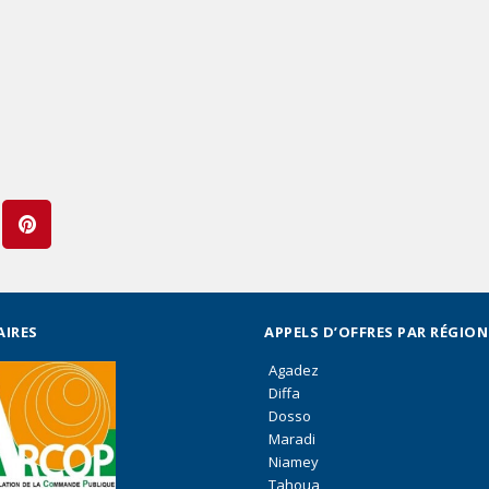
AIRES
APPELS D’OFFRES PAR RÉGION
Agadez
Diffa
Dosso
Maradi
Niamey
Tahoua