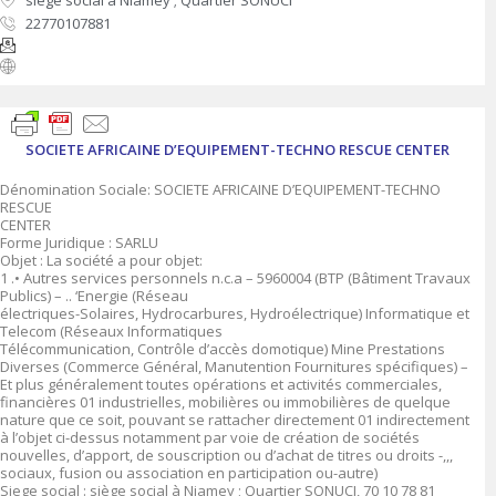
siège social à Niamey ; Quartier SONUCI
22770107881
SOCIETE AFRICAINE D’EQUIPEMENT-TECHNO RESCUE CENTER
Dénomination Sociale: SOCIETE AFRICAINE D’EQUIPEMENT-TECHNO
RESCUE
CENTER
Forme Juridique : SARLU
Objet : La société a pour objet:
1 .• Autres services personnels n.c.a – 5960004 (BTP (Bâtiment Travaux
Publics) – .. ‘Energie (Réseau
électriques-Solaires, Hydrocarbures, Hydroélectrique) Informatique et
Telecom (Réseaux Informatiques
Télécommunication, Contrôle d’accès domotique) Mine Prestations
Diverses (Commerce Général, Manutention Fournitures spécifiques) –
Et plus généralement toutes opérations et activités commerciales,
financières 01 industrielles, mobilières ou immobilières de quelque
nature que ce soit, pouvant se rattacher directement 01 indirectement
à l’objet ci-dessus notamment par voie de création de sociétés
nouvelles, d’apport, de souscription ou d’achat de titres ou droits -,,,
sociaux, fusion ou association en participation ou-autre)
Siege social : siège social à Niamey ; Quartier SONUCI, 70 10 78 81