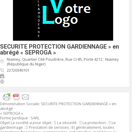
SECURITE PROTECTION GARDIENNAGE » en
abrégé « SEPROGA »
Niamey, Quartier Cité Poudrière, Rue CI-85, Porte 4212 ; Niamey
(République du Niger)
22720340101
Dénomination Sociale
:
SECURITE PROTECTION GARDIENNAGE » en
abrégé
« SEPROGA »
Forme Juridique
: SARL
Objet
La société a pour objet :

La sécurité ;

La protection ;

Le
gardiennage ;

Prestation de services ; Et généralement, toutes