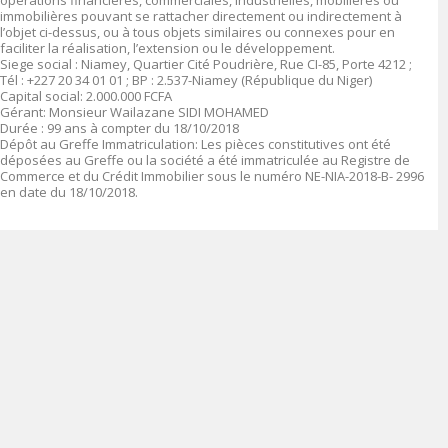
opérations financières, commerciales, industrielles, mobilières ou
immobilières pouvant se rattacher directement ou indirectement à
l’objet ci-dessus, ou à tous objets similaires ou connexes pour en
faciliter la réalisation, l’extension ou le développement.
Siege social :
Niamey, Quartier Cité Poudrière, Rue CI-85, Porte 4212 ;
Tél : +227 20 34 01 01 ; BP : 2.537-Niamey (République du Niger)
Capital social
: 2.000.000 FCFA
Gérant:
Monsieur Wailazane SIDI MOHAMED
Durée
:
99 ans à compter du 18/10/2018
Dépôt au Greffe Immatriculation
:
Les pièces constitutives ont été
déposées au Greffe ou la société a été immatriculée au Registre de
Commerce et du Crédit Immobilier sous le numéro
NE-NIA-2018-B- 2996
en date du 18/10/2018.