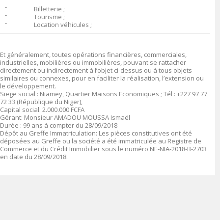
־
Billetterie ;
־
Tourisme ;
־
Location véhicules ;
Et généralement, toutes opérations financières, commerciales,
industrielles, mobilières ou immobilières, pouvant se rattacher
directement ou indirectement à l’objet ci-dessus ou à tous objets
similaires ou connexes, pour en faciliter la réalisation, l’extension ou
le développement.
Siege social
:
Niamey, Quartier Maisons Economiques ; Tél : +227 97 77
72 33 (République du Niger),
Capital social
: 2.000.000 FCFA
Gérant
:
Monsieur AMADOU MOUSSA Ismaël
Durée
: 99 ans à compter du 28/09/2018
Dépôt au Greffe Immatriculation
:
Les pièces constitutives ont été
déposées au Greffe ou la société a été immatriculée au Registre de
Commerce et du Crédit Immobilier sous le numéro
NE-NIA-2018-B-2703
en date du 28/09/2018.