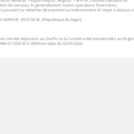
erce General; > Import-export, Négoce ; > BTP/H, Commercialisation et
tation de services. Et généralement, toutes opérations financières,
es pouvant se rattacher directement ou indirectement à I ‘objet ci-dessus o
 MARCHE, 99 07 06 42
.
(République du Niger),
ives ont été déposées au Greffe ou la Société a été immatriculée au Regis
NIM-01-2025-B12-00003
en date du 02/01/2026.