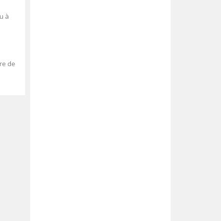
u à
tre de