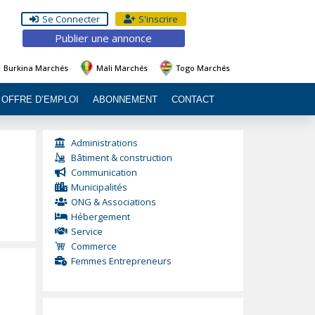
Se Connecter
S'inscrire
Publier une annonce
Burkina Marchés
Mali Marchés
Togo Marchés
OFFRE D’EMPLOI
ABONNEMENT
CONTACT
Administrations
Bâtiment & construction
Communication
Municipalités
ONG & Associations
Hébergement
Service
Commerce
Femmes Entrepreneurs