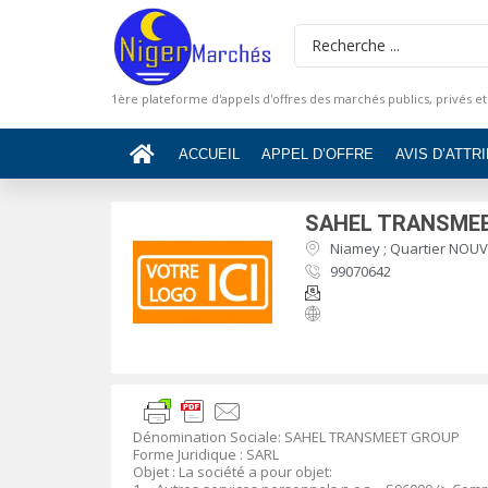
1ère plateforme d'appels d'offres des marchés publics, privés et
ACCUEIL
APPEL D’OFFRE
AVIS D’ATTR
SAHEL TRANSME
Niamey ; Quartier NOUV
99070642
Dénomination Sociale
: SAHEL TRANSMEET GROUP
Forme Juridique
: SARL
Objet
:
La société a pour objet: