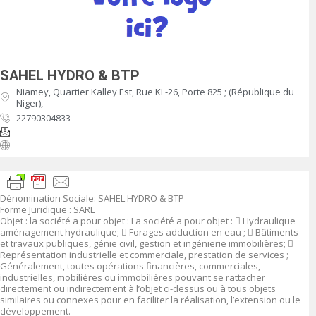
SAHEL HYDRO & BTP
Niamey, Quartier Kalley Est, Rue KL-26, Porte 825 ; (République du
Niger),
22790304833
Dénomination Sociale
:
SAHEL HYDRO & BTP
Forme Juridique
: SARL
Objet
:
la société a pour objet :
La société a pour objet :

Hydraulique
aménagement hydraulique;

Forages adduction en eau ;

Bâtiments
et travaux publiques, génie civil, gestion et ingénierie immobilières;

Représentation industrielle et commerciale, prestation de services ;
Généralement, toutes opérations financières, commerciales,
industrielles, mobilières ou immobilières pouvant se rattacher
directement ou indirectement à l’objet ci-dessus ou à tous objets
similaires ou connexes pour en faciliter la réalisation, l’extension ou le
développement.