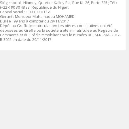
Siège social :
Niamey, Quartier Kalley Est, Rue KL-26, Porte 825 ; Tél :
(+227) 90 30 48 33 (République du Niger),
Capital social
: 1.0
00.000
FCFA
Gérant
:
Monsieur Mahamadou MOHAMED
Durée
: 99 ans à compter du 29/11/2017
Dépôt au Greffe Immatriculation
:
Les pièces constitutives ont été
déposées au Greffe ou la société a été immatriculée au Registre de
Commerce et du Crédit Immobilier sous le numéro
RCCM-NI-NIA- 2017-
B-3025 en date du 29/11/2017