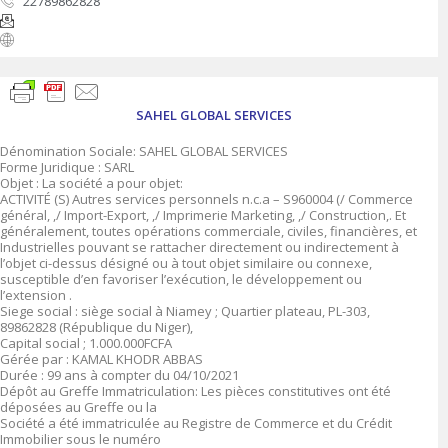
22789862828
SAHEL GLOBAL SERVICES
Dénomination Sociale: SAHEL GLOBAL SERVICES
Forme Juridique : SARL
Objet : La société a pour objet:
ACTIVITÉ (S) Autres services personnels n.c.a – S960004 (/ Commerce
général, ,/ Import-Export, ,/ Imprimerie Marketing, ,/ Construction,. Et
généralement, toutes opérations commerciale, civiles, financières, et
Industrielles pouvant se rattacher directement ou indirectement à
l’objet ci-dessus désigné ou à tout objet similaire ou connexe,
susceptible d’en favoriser l’exécution, le développement ou
l’extension .
Siege social : siège social à Niamey ; Quartier plateau, PL-303,
89862828 (République du Niger),
Capital social ; 1.000.000FCFA
Gérée par : KAMAL KHODR ABBAS
Durée : 99 ans à compter du 04/10/2021
Dépôt au Greffe Immatriculation: Les pièces constitutives ont été
déposées au Greffe ou la
Société a été immatriculée au Registre de Commerce et du Crédit
Immobilier sous le numéro