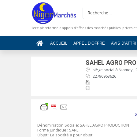
1ère plateforme d'appels d'offres des marchés publics, privés et
ACCUEIL
APPEL D’OFFRE
AVIS D’ATTR
SAHEL AGRO PR
siège social à Niamey ; 
22796963626
S
Dénomination Sociale: SAHEL AGRO PRODUCTION
Forme Juridique : SARL
Objet : La société a pour objet: