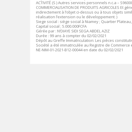
ACTIVITÉ (S ) Autres services personnels n.c.a – S9
COMMERCIALISATION DE PRODUITS AGRICOLES Et généra
indirectement à l’objet ci-dessus ou à tous objets simi
réalisation l’extension ou le développement. )
Siege social : siège social à Niamey ; Quartier Plateau,
Capital social ; 5.000.000FCFA
Gérée par : N’DIAYE SIDI SEGA ABDEL AZIZ
Durée : 99 ans à compter du 02/02/2021
Dépôt au Greffe Immatriculation: Les pièces constitut
Société a été immatriculée au Registre de Commerce e
NE-NIM-01-2021-B12-00044 en date du 02/02/2021