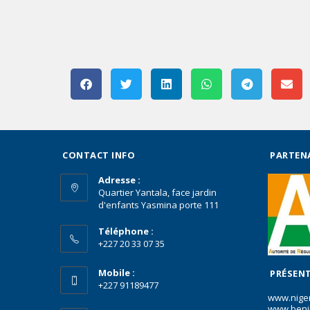
CONTACT INFO
PARTEN
Adresse :
Quartier Yantala, face jardin
d'enfants Yasmina porte 111
Téléphone :
+227 20 33 07 35
Mobile :
PRÉSENT
+227 91189477
www.nige
www.beni