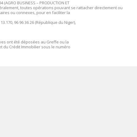
60004 (AGRO BUSINESS – PRODUCTION ET
lement, toutes opérations pouvant se rattacher directement ou
laires ou connexes, pour en faciliter la
 13.170, 96 96 36 26 (République du Niger),
ives ont été déposées au Greffe ou la
t du Crédit Immobilier sous le numéro