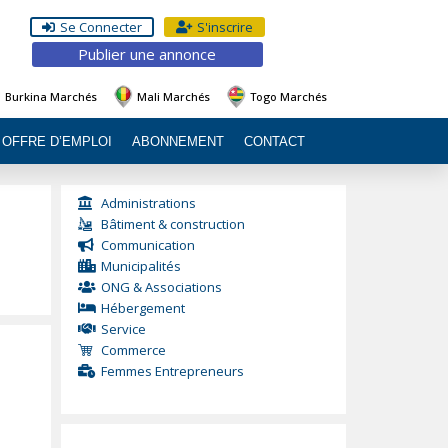
Se Connecter
S'inscrire
Publier une annonce
Burkina Marchés
Mali Marchés
Togo Marchés
OFFRE D’EMPLOI
ABONNEMENT
CONTACT
Administrations
Bâtiment & construction
Communication
Municipalités
ONG & Associations
Hébergement
Service
Commerce
Femmes Entrepreneurs