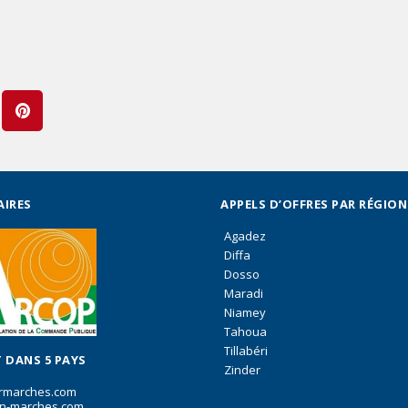
AIRES
APPELS D’OFFRES PAR RÉGION
Agadez
Diffa
Dosso
Maradi
Niamey
Tahoua
Tillabéri
 DANS 5 PAYS
Zinder
rmarches.com
n-marches.com