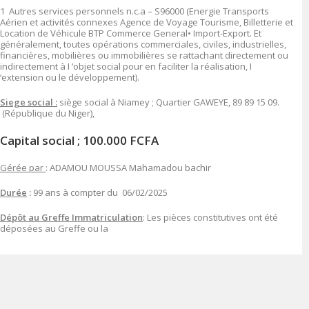
1 Autres services personnels n.c.a – S96000 (Energie Transports
Aérien et activités connexes Agence de Voyage Tourisme, Billetterie et
Location de Véhicule BTP Commerce General• Import-Export. Et
généralement, toutes opérations commerciales, civiles, industrielles,
financières, mobilières ou immobilières se rattachant directement ou
indirectement à I ‘objet social pour en faciliter la réalisation, I
‘extension ou le développement).
Siege social :
siège social à Niamey ; Quartier GAWEYE, 89 89 15 09.
(République du Niger),
Capital social ; 100.000 FCFA
Gérée par
: ADAMOU MOUSSA Mahamadou bachir
Durée
:
99 ans à compter du 06/02/2025
Dépôt au Greffe Immatriculation
: Les pièces constitutives ont été
déposées au Greffe ou la