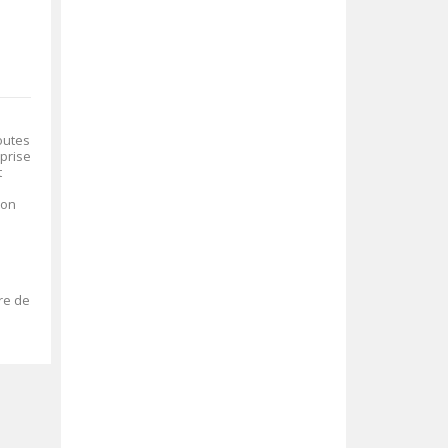
outes
 prise
t
ion
re de