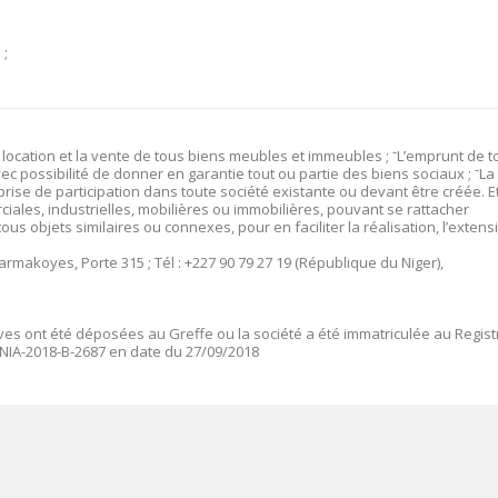
 ;
la location et la vente de tous biens meubles et immeubles ;
־
L’emprunt de t
 possibilité de donner en garantie tout ou partie des biens sociaux ;
־
La
prise de participation dans toute société existante ou devant être créée. E
ales, industrielles, mobilières ou immobilières, pouvant se rattacher
ous objets similaires ou connexes, pour en faciliter la réalisation, l’extens
makoyes, Porte 315 ; Tél : +227 90 79 27 19 (République du Niger),
ives ont été déposées au Greffe ou la société a été immatriculée au Regist
NIA-2018-B-2687 en date du 27/09/2018