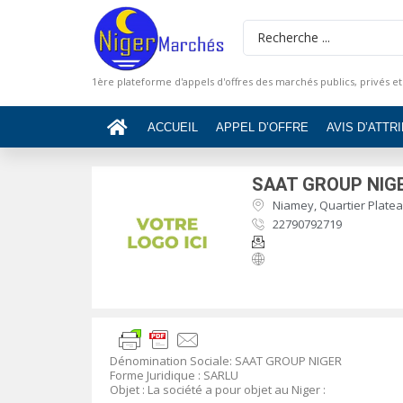
1ère plateforme d'appels d'offres des marchés publics, privés et
ACCUEIL
APPEL D’OFFRE
AVIS D’ATTR
SAAT GROUP NIG
Niamey, Quartier Platea
22790792719
Dénomination Sociale
:
SAAT GROUP NIGER
Forme Juridique
: SARLU
Objet
: La société a pour objet au Niger :