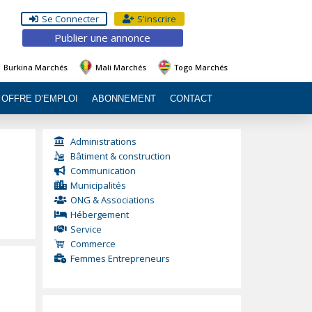
Se Connecter
S'inscrire
Publier une annonce
Burkina Marchés
Mali Marchés
Togo Marchés
OFFRE D’EMPLOI
ABONNEMENT
CONTACT
Administrations
Bâtiment & construction
Communication
Municipalités
ONG & Associations
Hébergement
Service
Commerce
Femmes Entrepreneurs