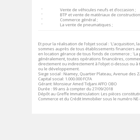
־
Vente de véhicules neufs et d’occasion ;
־
BTP et vente de matériaux de construction
־
Commerce général ;
־
La vente de pneumatiques ;
Et pour la réalisation de l’objet social :
־
L’acquisition, 
sommes auprès de tous établissements financiers avec
en location gérance de tous fonds de commerce ;
־
La 
généralement, toutes opérations financières, commerci
directement ou indirectement à l’objet ci-dessus ou à t
ou le développement.
Siege social
:
Niamey, Quartier Plateau, Avenue des Zar
Capital social
: 1.000.000 FCFA
Gérant
:
Monsieur Amed Tidjani AFFO OBO
Durée
: 99 ans à compter du 27/09/2018
Dépôt au Greffe Immatriculation
:
Les pièces constitut
Commerce et du Crédit Immobilier sous le numéro
NE-