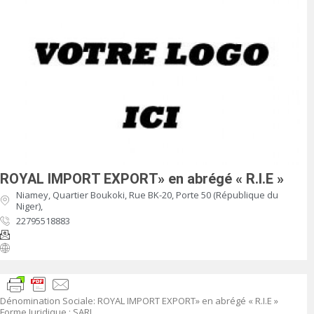
ROYAL IMPORT EXPORT» en abrégé « R.I.E »
Niamey, Quartier Boukoki, Rue BK-20, Porte 50 (République du
Niger),
22795518883
Dénomination Sociale
:
ROYAL IMPORT EXPORT» en abrégé « R.I.E »
Forme Juridique
: SARL