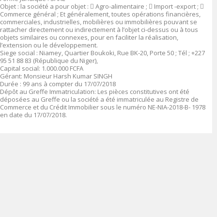
Objet
:
la société a pour objet :

Agro-alimentaire ;

Import -export ;

Commerce général ; Et généralement, toutes opérations financières,
commerciales, industrielles, mobilières ou immobilières pouvant se
rattacher directement ou indirectement à l’objet ci-dessus ou à tous
objets similaires ou connexes, pour en faciliter la réalisation,
l’extension ou le développement.
Siege social
: Niamey, Quartier Boukoki, Rue BK-20, Porte 50 ; Tél ; +227
95 51 88 83 (République du Niger),
Capital social
: 1.000.000 FCFA
Gérant
:
Monsieur Harsh Kumar SINGH
Durée
: 99 ans à compter du 17/07/2018
Dépôt au Greffe Immatriculation
:
Les pièces constitutives ont été
déposées au Greffe ou la société a été immatriculée au Registre de
Commerce et du Crédit Immobilier sous le numéro
NE-NIA-2018-B- 1978
en date du 17/07/2018.