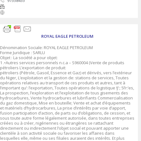
97558455
ROYAL EAGLE PETROLEUM
Dénomination Sociale: ROYAL EAGLE PETROLEUM
Forme Juridique : SARLU
Objet : La société a pour objet:
1 .•Autres services personnels n.c.a – S960004 (Vente de produits
pétroliers L’exportation de produit:
pétroliers (Pétrole, Gasoil, Essence et Gaz) et dérivés, vers l’extérieur
du Niger, L’exploitation et la gestion de: stations de services, Toutes
opérations relatives au transport de ces produits et autres, tant à
l’important qu’: l’exportation, Toutes opérations de logistique !J’:; 5l’r:’es,
La prospection, l’exploration et l’exploitation de tous gisements des
hydrocarbures, Vente hydrocarbures et lubrifiants Commercialisation
du gaz domestique, Mise en bouteille; Vente et achat d’équipements
et matériels d’hydrocarbures, La prise d’intérêts par voie d’apport,
fusion participation d’action, de parts ou d’obligations, de cession, et
sous toute autre forme légalement autorisée, dans toutes entreprises
créées ou à créer, nigériennes ou étrangères se rattachant
directement ou indirectement l’objet social et pouvant apporter une
clientèle à son activité sociale ou favoriser les affaires dans
lesquelles elle, même ou ses filiales auraient des intérêts. Et plus