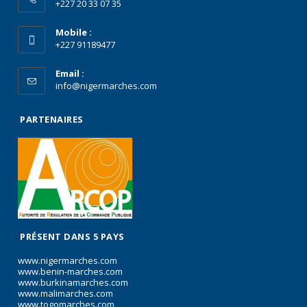
+227 20 33 07 35
Mobile :
+227 91189477
Email :
info@nigermarches.com
PARTENAIRES
PRÉSENT DANS 5 PAYS
www.nigermarches.com
www.benin-marches.com
www.burkinamarches.com
www.malimarches.com
www.togomarches.com