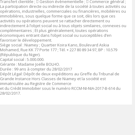
Transfert clientèle ;

Gestion évènementielle ;

Commerce général ;
La participation directe ou indirecte de la société à toutes activités ou
opérations, industrielles, commerciales ou financières, mobilières ou
immobilières, sous quelque forme que ce soit, dès lors que ces
activités ou opérations peuvent se rattacher directement ou
indirectement à l’objet social ou à tous objets similaires, connexes ou
complémentaires ; Et plus généralement, toutes opérations
économiques entrant dans l’objet social ou susceptibles d’en
favoriser le développement.
Siège social :
Niamey ; Quartier Koira Kano, Boulevard Askia
Mohamed, Rue KK 77 Porte 177 ; Tél. + 227 80 89 34 97, BP : 10.579
(République du Niger).
Capital social
: 5
.000.000
.
Gérante
:
Madame Joëlle BOLHO.
Durée
: 99 ans à compter du 28/02/2017
Dépôt Légal
: Dépôt de deux expéditions au Greffe du Tribunal de
Grande Instance Hors Classes de Niamey et la société est
immatriculée au Registre de Commerce
et du Crédit Immobilier sous le numéro
RCCM-NI-NIA-2017-B-614 du
28/02/2017.