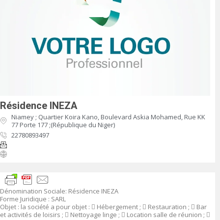
Résidence INEZA
Niamey ; Quartier Koira Kano, Boulevard Askia Mohamed, Rue KK
77 Porte 177 ;(République du Niger)
22780893497
Dénomination Sociale
:
Résidence INEZA
Forme Juridique
: SARL
Objet
:
la société a pour objet :

Hébergement ;

Restauration ;

Bar
et activités de loisirs ;

Nettoyage linge ;

Location salle de réunion ;
