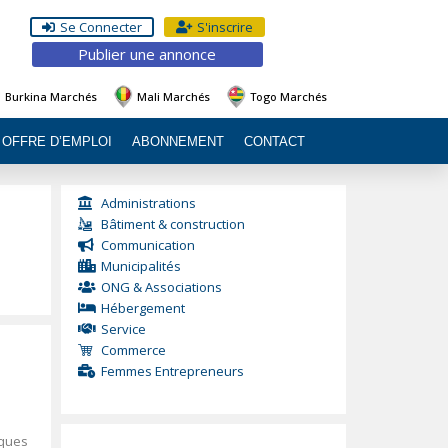
Se Connecter
S'inscrire
Publier une annonce
Burkina Marchés
Mali Marchés
Togo Marchés
OFFRE D’EMPLOI
ABONNEMENT
CONTACT
Administrations
Bâtiment & construction
Communication
Municipalités
ONG & Associations
Hébergement
Service
Commerce
Femmes Entrepreneurs
rques