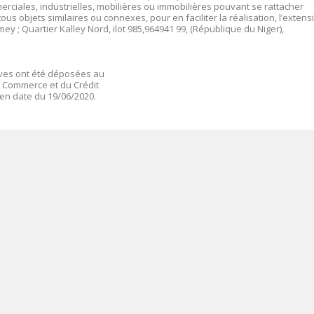
rciales, industrielles, mobilières ou immobilières pouvant se rattacher
ous objets similaires ou connexes, pour en faciliter la réalisation, l’extens
ey ; Quartier Kalley Nord, ilot 985,964941 99, (République du Niger),
tives ont été déposées au
e Commerce et du Crédit
en date du 19/06/2020.