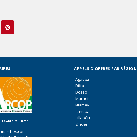
AIRES
APPELS D’OFFRES PAR RÉGION
Agadez
Diffa
Dosso
Maradi
Niamey
Tahoua
Tillabéri
 DANS 5 PAYS
Zinder
rmarches.com
n-marches.com