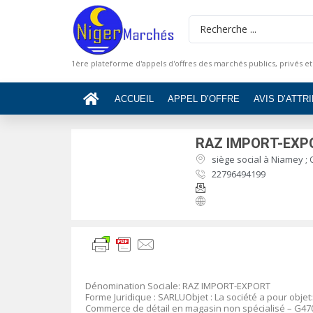
1ère plateforme d'appels d'offres des marchés publics, privés et
ACCUEIL
APPEL D’OFFRE
AVIS D’ATTR
RAZ IMPORT-EXP
siège social à Niamey ; 
22796494199
Dénomination Sociale: RAZ IMPORT-EXPORT
Forme Juridique : SARLUObjet : La société a pour objet:
Commerce de détail en magasin non spécialisé – G47