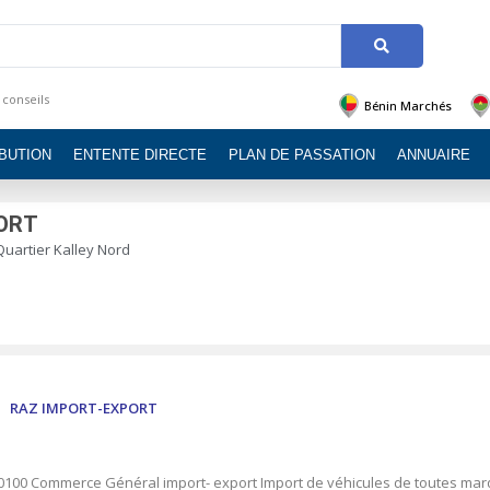
 conseils
Bénin Marchés
IBUTION
ENTENTE DIRECTE
PLAN DE PASSATION
ANNUAIRE
ORT
Quartier Kalley Nord
RAZ IMPORT-EXPORT
0100 Commerce Général import- export Import de véhicules de toutes ma