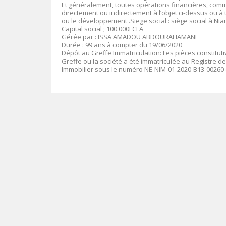
Et généralement, toutes opérations financières, comme
directement ou indirectement à l’objet ci-dessus ou à t
ou le développement .Siege social : siège social à Niam
Capital social ; 100.000FCFA
Gérée par : ISSA AMADOU ABDOURAHAMANE
Durée : 99 ans à compter du 19/06/2020
Dépôt au Greffe Immatriculation: Les pièces constitu
Greffe ou la société a été immatriculée au Registre d
Immobilier sous le numéro NE-NIM-01-2020-B13-00260 