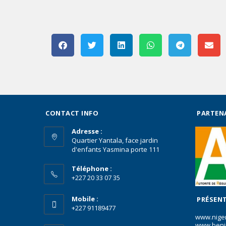
CONTACT INFO
PARTEN
Adresse :
Quartier Yantala, face jardin
d'enfants Yasmina porte 111
Téléphone :
+227 20 33 07 35
Mobile :
PRÉSENT
+227 91189477
www.nige
www.beni