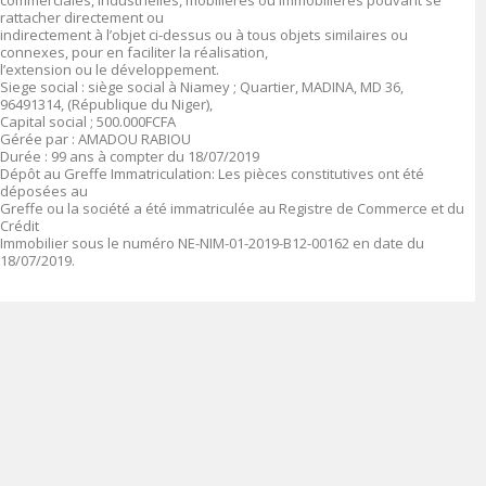
commerciales, industrielles, mobilières ou immobilières pouvant se
rattacher directement ou
indirectement à l’objet ci-dessus ou à tous objets similaires ou
connexes, pour en faciliter la réalisation,
l’extension ou le développement.
Siege social : siège social à Niamey ; Quartier, MADINA, MD 36,
96491314, (République du Niger),
Capital social ; 500.000FCFA
Gérée par : AMADOU RABIOU
Durée : 99 ans à compter du 18/07/2019
Dépôt au Greffe Immatriculation: Les pièces constitutives ont été
déposées au
Greffe ou la société a été immatriculée au Registre de Commerce et du
Crédit
Immobilier sous le numéro NE-NIM-01-2019-B12-00162 en date du
18/07/2019.