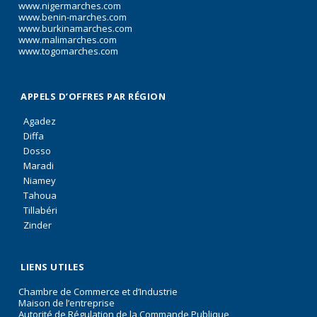
www.nigermarches.com
www.benin-marches.com
www.burkinamarches.com
www.malimarches.com
www.togomarches.com
APPELS D’OFFRES PAR RÉGION
Agadez
Diffa
Dosso
Maradi
Niamey
Tahoua
Tillabéri
Zinder
LIENS UTILES
Chambre de Commerce et d’Industrie
Maison de l’entreprise
Autorité de Régulation de la Commande Publique