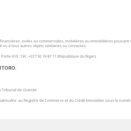
 financières, civiles ou commerciales, mobilières ou immobilières pouvant 
al ou à tous autres objets similaires ou connexes.
Porte 610 ; Tél : +227 92 74 87 11 (République du Niger).
NTORO.
u Tribunal de Grande
matriculée au Registre de Commerce et du Crédit Immobilier sous le numé