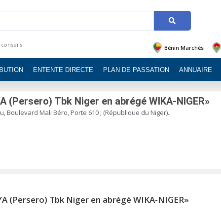
 conseils
Bénin Marchés
IBUTION
ENTENTE DIRECTE
PLAN DE PASSATION
ANNUAIRE
 (Persero) Tbk Niger en abrégé WIKA-NIGER»
, Boulevard Mali Béro, Porte 610 ; (République du Niger).
YA (Persero) Tbk Niger en abrégé WIKA-NIGER»