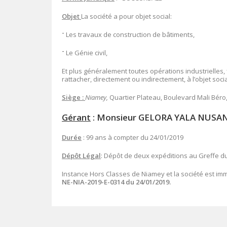
Objet
La société a pour objet social:
־
Les travaux de construction de bâtiments,
־
Le Génie civil,
Et plus généralement toutes opérations industrielles,
rattacher, directement ou indirectement, à l’objet soci
Siège :
Niamey,
Quartier Plateau, Boulevard Mali Béro, 
Gérant
: Monsieur GELORA YALA NUSA
Durée
: 99 ans à compter du 24/01/2019
Dépôt Légal
: Dépôt de deux expéditions au Greffe d
Instance Hors Classes de Niamey et la société est im
NE-NIA-2019-E-0314 du 24/01/2019.