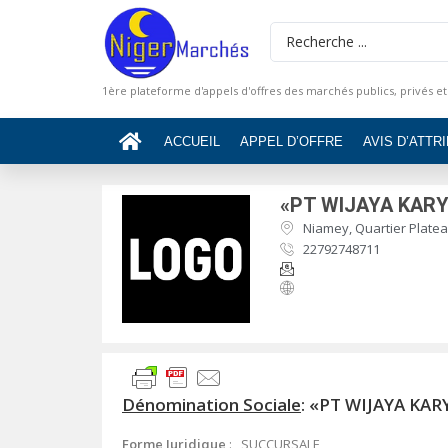
1ère plateforme d'appels d'offres des marchés publics, privés et
ACCUEIL
APPEL D’OFFRE
AVIS D’ATTR
«PT WIJAYA KARYA
Niamey, Quartier Plateau
22792748711
Dénomination Sociale
: «PT WIJAYA KAR
Forme Juridique
: SUCCURSALE