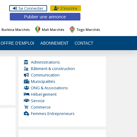
Se Connecter
S'inscrire
Publier une annonce
Burkina Marchés
Mali Marchés
Togo Marchés
OFFRE D’EMPLOI
ABONNEMENT
CONTACT
Administrations
Bâtiment & construction
Communication
Municipalités
ONG & Associations
Hébergement
Service
Commerce
Femmes Entrepreneurs