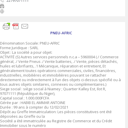
22797071111
PNEU-AFRIC
Dénomination Sociale: PNEU-AFRIC
Forme Juridique : SARL
Objet : La société a pour objet:
ACTIVITÉ (S) Autres services personnels n.c.a – 5960004 (./ Commerce
général, ./ Vente Pneus ./ Vente batteries, ./ Vente, pièces détachés,
huiles et lubrifiants, .1 Mécanique, réparation et entretient, Et
généralement toutes opérations commerciales, civiles, financières,
industrielles, mobilières et immobilières pouvant se rattacher
directement ou indirectement à l’un des objets ci-dessus spécifié ou à
tous autres objets similaires, connexes ou complémentaires.)
Siege social : siège social à Niamey ; Quartier Kalley Est, Ilot R,
97071111 (République du Niger),
Capital social ; 1.000.000FCFA
Gérée par : HABIB EL AMMAR ANTOINE
Durée : 99 ans à compter du 12/02/2021
Dépôt au Greffe Immatriculation: Les pièces constitutives ont été
déposées au Greffe ou la
Société a été immatriculée au Registre de Commerce et du Crédit
Immobilier sous le numéro