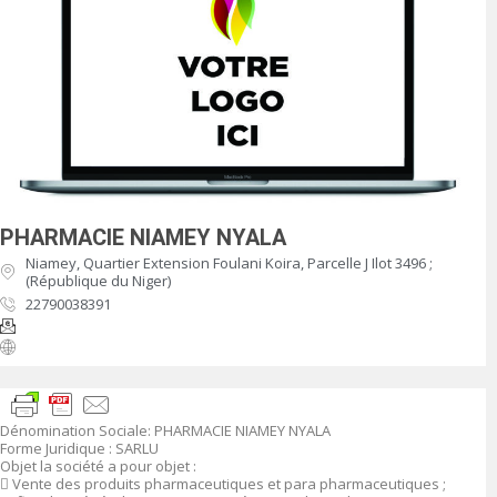
PHARMACIE NIAMEY NYALA
Niamey, Quartier Extension Foulani Koira, Parcelle J Ilot 3496 ;
(République du Niger)
22790038391
Dénomination Sociale
:
PHARMACIE NIAMEY NYALA
Forme Juridique
: SARLU
Objet
la société a pour objet :

Vente des produits pharmaceutiques et para pharmaceutiques ;