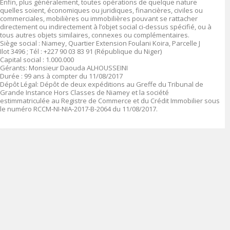
Enfin, plus généralement, toutes opérations de quelque nature
quelles soient, économiques ou juridiques, financières, civiles ou
commerciales, mobilières ou immobilières pouvant se rattacher
directement ou indirectement à l’objet social ci-dessus spécifié, ou à
tous autres objets similaires, connexes ou complémentaires.
Siège social :
Niamey, Quartier Extension Foulani Koira, Parcelle J
Ilot 3496 ; Tél : +227 90 03 83 91 (République du Niger
)
Capital social
: 1.000.000
Gérants:
Monsieur Daouda ALHOUSSEINI
Durée
: 99 ans à compter du 11/08/2017
Dépôt Légal
: Dépôt de deux expéditions au Greffe du Tribunal de
Grande Instance Hors Classes de Niamey et la société
estimmatriculée au Registre de Commerce et du Crédit Immobilier sous
le numéro
RCCM-NI-NIA-2017-B-2064 du 11/08/2017.