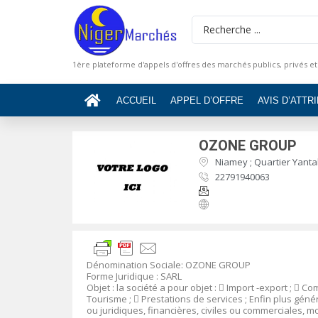
1ère plateforme d'appels d'offres des marchés publics, privés et
ACCUEIL
APPEL D’OFFRE
AVIS D’ATTR
OZONE GROUP
Niamey ; Quartier Yantal
22791940063
Dénomination Sociale
:
OZONE GROUP
Forme Juridique
: SARL
Objet
:
la société a pour objet :

Import -export ;

Com
Tourisme ;

Prestations de services ; Enfin plus gé
ou juridiques, financières, civiles ou commerciales, 