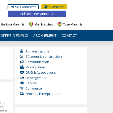
Se Connecter
S'inscrire
Publier une annonce
Burkina Marchés
Mali Marchés
Togo Marchés
OFFRE D’EMPLOI
ABONNEMENT
CONTACT
Administrations
Bâtiment & construction
Communication
Municipalités
ONG & Associations
Hébergement
Service
Commerce
Femmes Entrepreneurs
n ;

ues
ent à