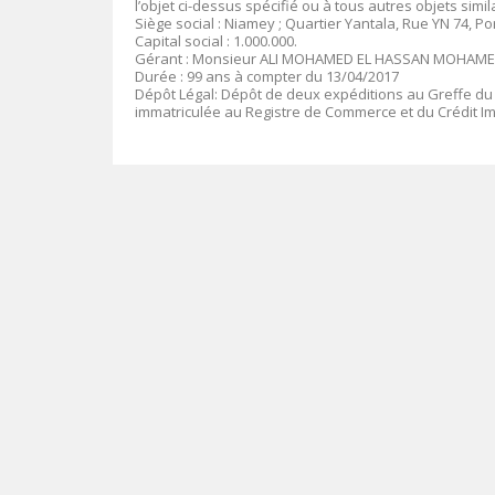
l’objet ci-dessus spécifié ou à tous autres objets si
Siège social :
Niamey ; Quartier Yantala, Rue YN 74, Por
Capital social
: 1.0
00.000
.
Gérant
:
Monsieur ALI MOHAMED EL HASSAN MOHAM
Durée
: 99 ans à compter du 13/04/2017
Dépôt Légal
: Dépôt de deux expéditions au Greffe du
immatriculée au Registre de Commerce et du Crédit I