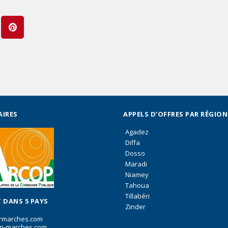
AIRES
APPELS D’OFFRES PAR RÉGION
Agadez
Diffa
Dosso
Maradi
Niamey
Tahoua
Tillabéri
 DANS 5 PAYS
Zinder
rmarches.com
n-marches.com