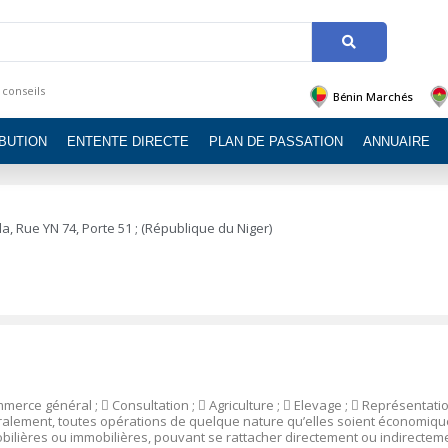
 conseils
Bénin Marchés
IBUTION
ENTENTE DIRECTE
PLAN DE PASSATION
ANNUAIRE
a, Rue YN 74, Porte 51 ; (République du Niger)
merce général ;

Consultation ;

Agriculture ;

Elevage ;

Représentatio
néralement, toutes opérations de quelque nature qu’elles soient économiq
mobilières ou immobilières, pouvant se rattacher directement ou indirectem