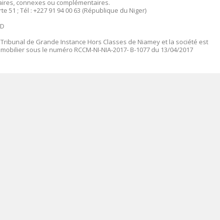
milaires, connexes ou complémentaires
.
te 51 ; Tél : +227 91 94 00 63 (République du Niger)
ED
 Tribunal de Grande Instance Hors Classes de Niamey et la société est
mmobilier sous le numéro
RCCM-NI-NIA-2017- B-1077 du 13/04/2017