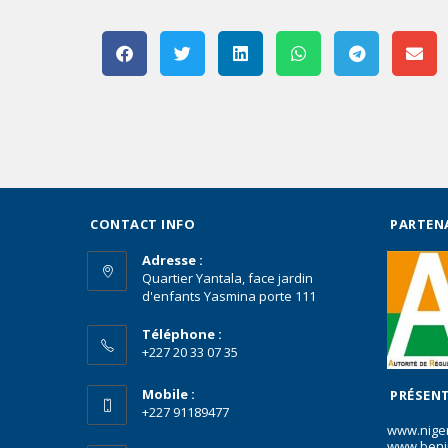
CONTACT INFO
PARTEN
Adresse :
Quartier Yantala, face jardin
d'enfants Yasmina porte 111
Téléphone :
+227 20 33 07 35
Mobile :
PRÉSENT
+227 91189477
www.nige
www.beni