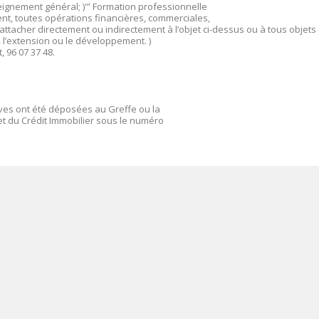
nseignement général; )'” Formation professionnelle
ent, toutes opérations financières, commerciales,
attacher directement ou indirectement à l’objet ci-dessus ou à tous objets
n, l’extension ou le développement. )
, 96 07 37 48.
ives ont été déposées au Greffe ou la
t du Crédit Immobilier sous le numéro