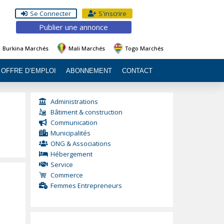
Se Connecter
S'inscrire
Publier une annonce
Burkina Marchés
Mali Marchés
Togo Marchés
OFFRE D’EMPLOI
ABONNEMENT
CONTACT
Administrations
Bâtiment & construction
Communication
Municipalités
ONG & Associations
Hébergement
Service
Commerce
Femmes Entrepreneurs