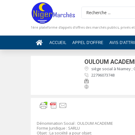
1ère plateforme d'appels d'offres des marchés publics, privés et
ACCUEIL
APPEL D’OFFRE
AVIS D’ATTR
OULOUM ACADEM
siège social à Niamey ;
22796073748
Dénomination Social : OULOUM ACADEMIE
Forme Juridique : SARLU
Objet : La société a pour objet: