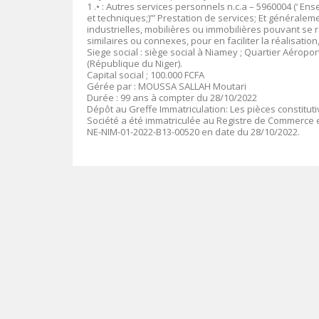
1 .• : Autres services personnels n.c.a – 5960004 (‘ E
et techniques;)”’ Prestation de services; Et généralem
industrielles, mobilières ou immobilières pouvant se r
similaires ou connexes, pour en faciliter la réalisatio
Siege social : siège social à Niamey ; Quartier Aéroport
(République du Niger).
Capital social ; 100.000 FCFA
Gérée par : MOUSSA SALLAH Moutari
Durée : 99 ans à compter du 28/10/2022
Dépôt au Greffe Immatriculation: Les pièces constitut
Société a été immatriculée au Registre de Commerce e
NE-NIM-01-2022-B13-00520 en date du 28/10/2022.