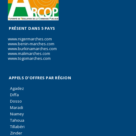
PRÉSENT DANS 5 PAYS
www.nigermarches.com
www.benin-marches.com
www.burkinamarches.com
www.malimarches.com
www.togomarches.com
APPELS D’OFFRES PAR RÉGION
Agadez
Diffa
Dosso
Maradi
Niamey
Tahoua
Tillabéri
Zinder