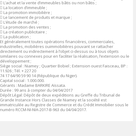

L’achat et la vente d’immeubles bâtis ou non bâtis ;

La location d’immeuble ;

La promotion immobilière ;

Le lancement de produits et marque ;

L’étude de marché ;

La promotion des ventes ;

La création publicitaire ;

La publication ;
Et généralement toutes opérations financières, commerciales,
industrielles, mobilières ouimmobilières pouvant se rattacher
directement ou indirectement à l’objet ci-dessus ou à tous objets
similaires ou connexes pour en faciliter la réalisation, l’extension ou le
développement ;
Siège social :
Niamey ; Quartier Bobiel ; Extension ouest Faisceau, BP :
11.926 ; Tél. + 227 20
74 17 64/90 59 90 14 (République du Niger).
Capital social
: 1
.000.000
.
Gérants
:
Madame BARKIRE Aïssata
.
Durée
: 99 ans à compter du 04/04/2017
Dépôt Légal
: Dépôt de deux expéditions au Greffe du Tribunal de
Grande Instance Hors Classes de Niamey et la société est
immatriculée au Registre de Commerce et du Crédit Immobilier sous le
numéro
RCCM-NI-NIA-2017-B-963 du 04/04/2017.