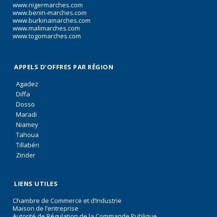
www.nigermarches.com
www.benin-marches.com
www.burkinamarches.com
www.malimarches.com
www.togomarches.com
APPELS D’OFFRES PAR RÉGION
Agadez
Diffa
Dosso
Maradi
Niamey
Tahoua
Tillabéri
Zinder
LIENS UTILES
Chambre de Commerce et d’Industrie
Maison de l’entreprise
Autorité de Régulation de la Commande Publique