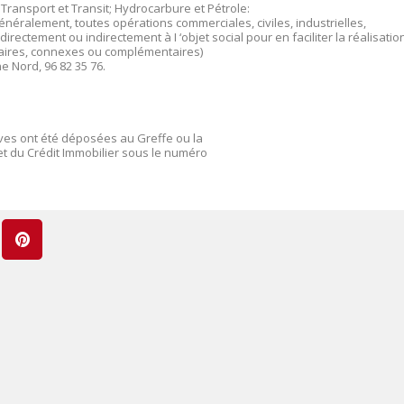
 Transport et Transit; Hydrocarbure et Pétrole:
néralement, toutes opérations commerciales, civiles, industrielles,
rectement ou indirectement à I ‘objet social pour en faciliter la réalisation
laires, connexes ou complémentaires)
e Nord, 96 82 35 76.
ives ont été déposées au Greffe ou la
t du Crédit Immobilier sous le numéro