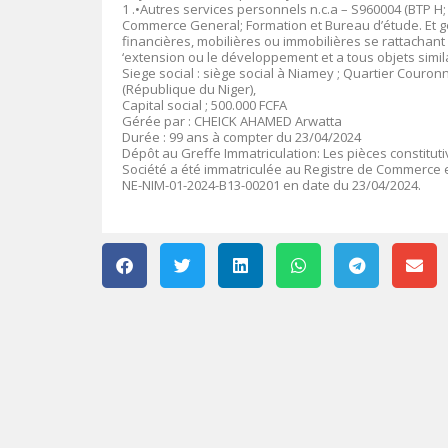
1 .•Autres services personnels n.c.a – S960004 (BTP H;
Commerce General; Formation et Bureau d’étude. Et gé
financières, mobilières ou immobilières se rattachant di
‘extension ou le développement et a tous objets simi
Siege social : siège social à Niamey ; Quartier Couronn
(République du Niger),
Capital social ; 500.000 FCFA
Gérée par : CHEICK AHAMED Arwatta
Durée : 99 ans à compter du 23/04/2024
Dépôt au Greffe Immatriculation: Les pièces constitut
Société a été immatriculée au Registre de Commerce e
NE-NIM-01-2024-B13-00201 en date du 23/04/2024.