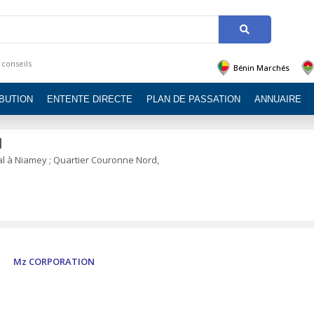
 conseils
Bénin Marchés
IBUTION
ENTENTE DIRECTE
PLAN DE PASSATION
ANNUAIRE
N
ial à Niamey ; Quartier Couronne Nord,
Mz CORPORATION