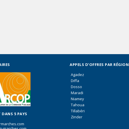
AIRES
APPELS D’OFFRES PAR RÉGION
Agadez
Diffa
Dosso
Maradi
Niamey
Tahoua
Tillabéri
 DANS 5 PAYS
Zinder
rmarches.com
n-marches.com