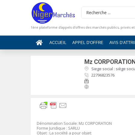
1ère plateforme d'appels d'offres des marchés publics, privés et
ACCUEIL
APPEL D’OFFRE
AVIS D’ATTR
Mz CORPORATIO
Siege social : siège soc
22796823576
Dénomination Sociale: Mz CORPORATION
Forme Juridique : SARLU
Objet : La société a pour objet: