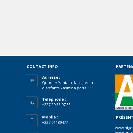
CONTACT INFO
PARTEN
Adresse :
Quartier Yantala, face jardin
d'enfants Yasmina porte 111
Téléphone :
+227 20 33 07 35
Mobile :
PRÉSENT
+227 91189477
www.nige
www.beni