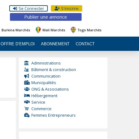
Se Connecter
S'inscrire
Publier une annonce
Burkina Marchés
Mali Marchés
Togo Marchés
OFFRE D’EMPLOI
ABONNEMENT
CONTACT
Administrations
Bâtiment & construction
Communication
Municipalités
ONG & Associations
Hébergement
Service
Commerce
Femmes Entrepreneurs