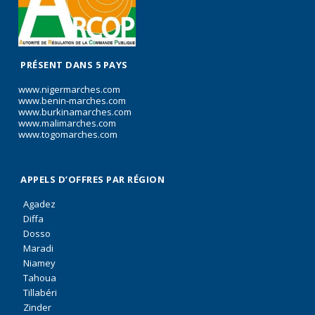
PRÉSENT DANS 5 PAYS
www.nigermarches.com
www.benin-marches.com
www.burkinamarches.com
www.malimarches.com
www.togomarches.com
APPELS D’OFFRES PAR RÉGION
Agadez
Diffa
Dosso
Maradi
Niamey
Tahoua
Tillabéri
Zinder