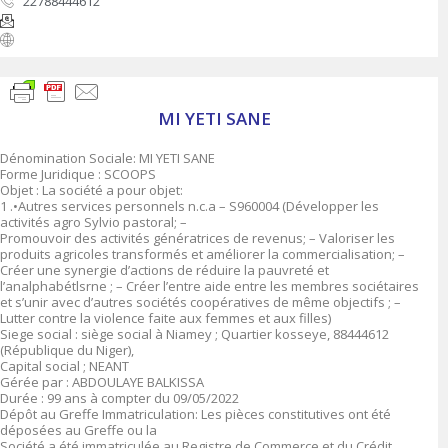
22788444612
MI YETI SANE
Dénomination Sociale: MI YETI SANE
Forme Juridique : SCOOPS
Objet : La société a pour objet:
1 .•Autres services personnels n.c.a – S960004 (Développer les
activités agro Sylvio pastoral; –
Promouvoir des activités génératrices de revenus; – Valoriser les
produits agricoles transformés et améliorer la commercialisation; –
Créer une synergie d’actions de réduire la pauvreté et
l’analphabétlsrne ; – Créer l’entre aide entre les membres sociétaires
et s’unir avec d’autres sociétés coopératives de même objectifs ; –
Lutter contre la violence faite aux femmes et aux filles)
Siege social : siège social à Niamey ; Quartier kosseye, 88444612
(République du Niger),
Capital social ; NEANT
Gérée par : ABDOULAYE BALKISSA
Durée : 99 ans à compter du 09/05/2022
Dépôt au Greffe Immatriculation: Les pièces constitutives ont été
déposées au Greffe ou la
Société a été immatriculée au Registre de Commerce et du Crédit