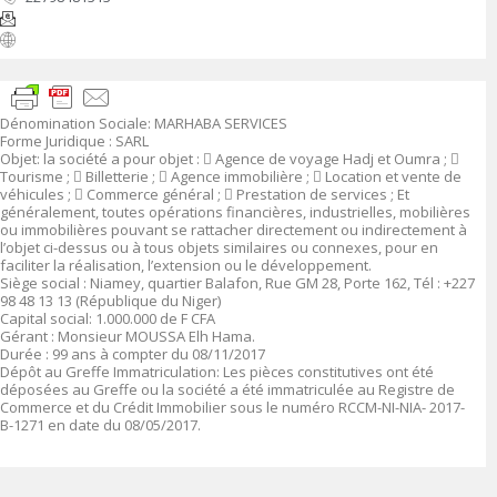
Dénomination Sociale:
MARHABA SERVICES
Forme Juridique
:
SARL
Objet
: la société a pour objet :

Agence de voyage Hadj et Oumra ;

Tourisme ;

Billetterie ;

Agence immobilière ;

Location et vente de
véhicules ;

Commerce général ;

Prestation de services ; Et
généralement, toutes opérations financières, industrielles, mobilières
ou immobilières pouvant se rattacher directement ou indirectement à
l’objet ci-dessus ou à tous objets similaires ou connexes, pour en
faciliter la réalisation, l’extension ou le développement.
Siège social
:
Niamey, quartier Balafon, Rue GM 28, Porte 162, Tél : +227
98 48 13 13 (République du Niger
)
Capital social
: 1.00
0.000 de F CFA
Gérant :
Monsieur MOUSSA Elh Hama.
Durée :
99 ans à compter du 08/11/2017
Dépôt au Greffe Immatriculation
:
Les pièces constitutives ont été
déposées au Greffe ou la société a été immatriculée au Registre de
Commerce et du Crédit Immobilier sous le numéro
RCCM-NI-NIA- 2017-
B-1271 en date du 08/05/2017.