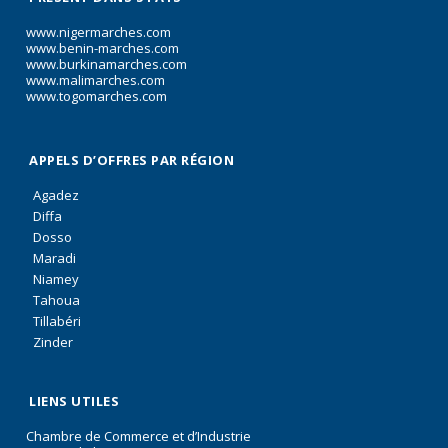
www.nigermarches.com
www.benin-marches.com
www.burkinamarches.com
www.malimarches.com
www.togomarches.com
APPELS D’OFFRES PAR RÉGION
Agadez
Diffa
Dosso
Maradi
Niamey
Tahoua
Tillabéri
Zinder
LIENS UTILES
Chambre de Commerce et d’Industrie