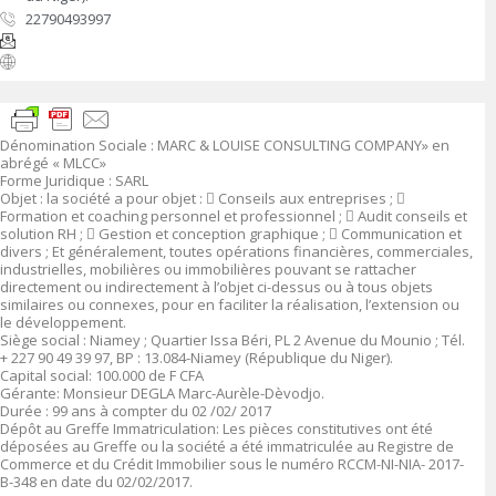
22790493997
Dénomination Sociale :
MARC & LOUISE CONSULTING COMPANY» en
abrégé « MLCC»
Forme Juridique
:
SARL
Objet
:
la société a pour objet :

Conseils aux entreprises ;

Formation et coaching personnel et professionnel ;

Audit conseils et
solution RH ;

Gestion et conception graphique ;

Communication et
divers ; Et généralement, toutes opérations financières, commerciales,
industrielles, mobilières ou immobilières pouvant se rattacher
directement ou indirectement à l’objet ci-dessus ou à tous objets
similaires ou connexes, pour en faciliter la réalisation, l’extension ou
le développement.
Siège social :
Niamey ; Quartier Issa Béri, PL 2 Avenue du Mounio ; Tél.
+ 227 90 49 39 97, BP : 13.084-Niamey (République du Niger).
Capital social
: 10
0
.000 de F CFA
Gérante:
Monsieur DEGLA Marc-Aurèle-Dèvodjo.
Durée :
99 ans à compter du 02 /02/ 2017
Dépôt au Greffe Immatriculation
:
Les pièces constitutives ont été
déposées au Greffe ou la société a été immatriculée au Registre de
Commerce et du Crédit Immobilier sous le numéro
RCCM-NI-NIA- 2017-
B-348 en date du 02/02/2017.